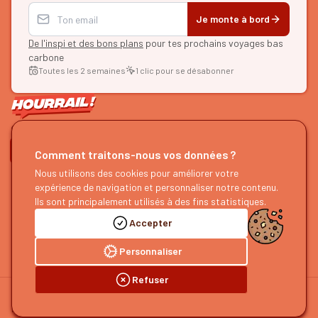
Je monte à bord
De l'inspi et des bons plans
pour tes prochains voyages bas
carbone
Toutes les 2 semaines
1 clic pour se désabonner
ON SE SUIT ?
Comment traitons-nous vos données ?
HOURRAIL !
Nous utilisons des cookies pour améliorer votre
EXPLORER
expérience de navigation et personnaliser notre contenu.
À propos
Recherche d'itinéraires
Ils sont principalement utilisés à des fins statistiques.
Devenir partenaire
Nos guides
Accepter
Nous rejoindre
Notre blog
Nous faire un retour
Notre podcast
Personnaliser
Refuser
©
2026
HOURRAIL !
Mentions légales
Politique de confidentialité
Préférences cookies