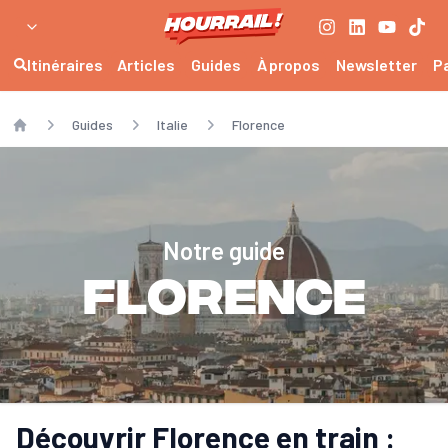
Itinéraires
Articles
Guides
À propos
Newsletter
P
Guides
Italie
Florence
Home
Notre guide
Florence
Découvrir Florence en train :