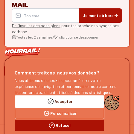
mail
Je monte à bord
De l'inspi et des bons plans
pour tes prochains voyages bas
carbone
Toutes les 2 semaines
1 clic pour se désabonner
ON SE SUIT ?
Comment traitons-nous vos données ?
HOURRAIL !
EXPLORER
Nous utilisons des cookies pour améliorer votre
expérience de navigation et personnaliser notre contenu.
À propos
Recherche d'itinéraires
Ils sont principalement utilisés à des fins statistiques.
Devenir partenaire
Nos guides
Accepter
Nous rejoindre
Notre blog
Nous faire un retour
Notre podcast
Personnaliser
Refuser
©
2026
HOURRAIL !