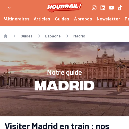
Itinéraires
Articles
Guides
À propos
Newsletter
P
Guides
Espagne
Madrid
Home
Notre guide
Madrid
Visiter Madrid en train : nos