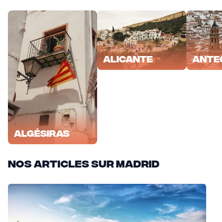
Alicante
Ante
Algésiras
Nos articles sur Madrid