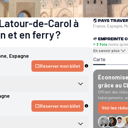
Latour-de-Carol à
🌎
Pays trave
France, Espagne, M
 et en ferry ?
🌱
Empreinte C
≈ 3 fois
moins qu'e
En savoir plus
one
, 
Espagne
Carte
Réserver mon billet
Économise 
grâce au 
Offrant des réduc
agne
hebergements, ec
Réserver mon billet
Voir les réd
−34 € GreenGo