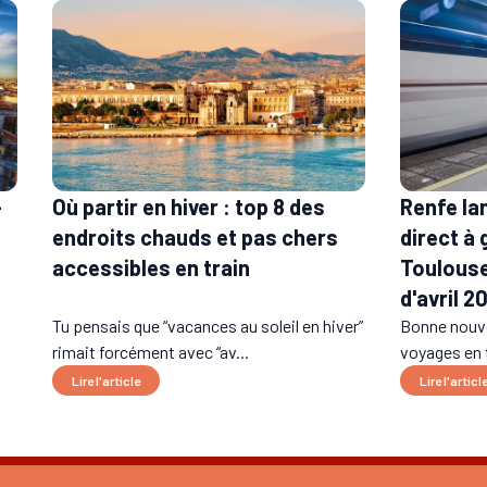
-
Renfe la
Où partir en hiver : top 8 des
direct à
endroits chauds et pas chers
Toulouse
accessibles en train
d'avril 2
Tu pensais que “vacances au soleil en hiver”
Bonne nouve
rimait forcément avec “av...
voyages en t
Lire l'article
Lire l'articl