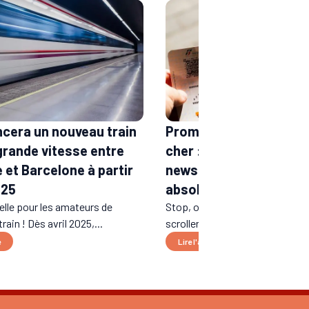
ncera un nouveau train
Promos et billets de tr
 grande vitesse entre
cher : les comptes et
 et Barcelone à partir
newsletters à suivre
025
absolument
lle pour les amateurs de
Stop, on arrête de perdre son 
rain ! Dès avril 2025,...
scroller sur les réseaux tout de..
e
Lire l'article