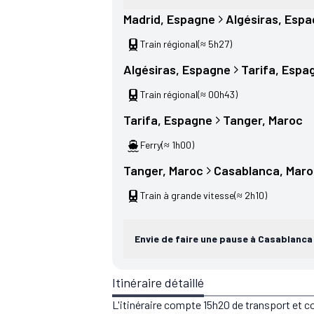
Madrid
, 
Espagne
Algésiras
, 
Espa
Train régional
(≈ 5h27)
Algésiras
, 
Espagne
Tarifa
, 
Espa
Train régional
(≈ 00h43)
Tarifa
, 
Espagne
Tanger
, 
Maroc
Ferry
(≈ 1h00)
Tanger
, 
Maroc
Casablanca
, 
Maro
Train à grande vitesse
(≈ 2h10)
Envie de faire une pause à Casablanca
Itinéraire détaillé
L'itinéraire compte 15h20 de transport et 