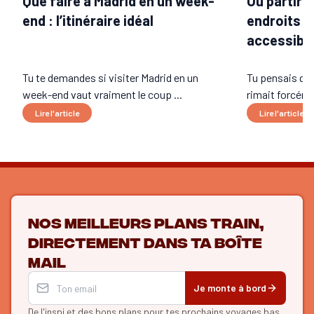
Que faire à Madrid en un week-
Où partir e
end : l’itinéraire idéal
endroits c
accessible
Tu te demandes si visiter Madrid en un
Tu pensais que
week-end vaut vraiment le coup ...
rimait forcéme
Lire l'article
Lire l'article
Nos meilleurs plans train,
directement dans ta boîte
mail
Je monte à bord
De l'inspi et des bons plans
pour tes prochains voyages bas