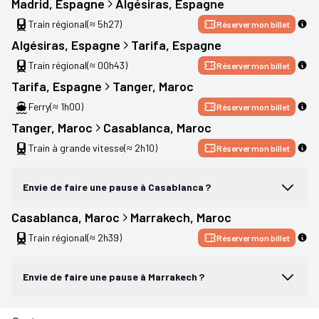
Madrid
, 
Espagne
Algésiras
, 
Espagne
Train régional
(≈ 5h27)
Réserver mon billet
Algésiras
, 
Espagne
Tarifa
, 
Espagne
Train régional
(≈ 00h43)
Réserver mon billet
Tarifa
, 
Espagne
Tanger
, 
Maroc
Ferry
(≈ 1h00)
Réserver mon billet
Tanger
, 
Maroc
Casablanca
, 
Maroc
Train à grande vitesse
(≈ 2h10)
Réserver mon billet
Envie de faire une pause à Casablanca ?
Casablanca
, 
Maroc
Marrakech
, 
Maroc
Train régional
(≈ 2h39)
Réserver mon billet
Envie de faire une pause à Marrakech ?