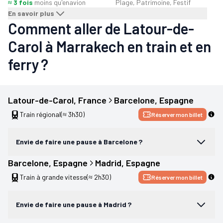
≈ 3 fois
moins qu'en
avion
Plage, Patrimoine, Festif
En savoir plus
Comment aller de Latour-de-
Carol à Marrakech en train et en
ferry ?
Latour-de-Carol
, 
France
Barcelone
, 
Espagne
Train régional
(≈ 3h30)
Réserver mon billet
Envie de faire une pause à Barcelone ?
Barcelone
, 
Espagne
Madrid
, 
Espagne
Train à grande vitesse
(≈ 2h30)
Réserver mon billet
Envie de faire une pause à Madrid ?