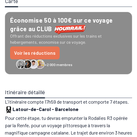
Carte
Économise 50 à 100€ sur ce voyage
grâce au CLUB
Offrant des réductions exclusives sur les trains et
hebergements, economise sur ce voyage.
Voir les réductions
+2 000 membres
GreenGo
Caledonian
Eurostar
Recto Verso
HomeExchange
Iliens
Ré
Itinéraire détaillé
L'itinéraire compte 17h59 de transport et comporte 7 étapes.
Latour-de-Carol
-
Barcelone
Pour cette étape, tu devras emprunter la Rodalies R3 opérée
par la Renfe, pour un voyage pittoresque à travers la
magnifique campagne catalane. Le trajet dure environ 3 heures