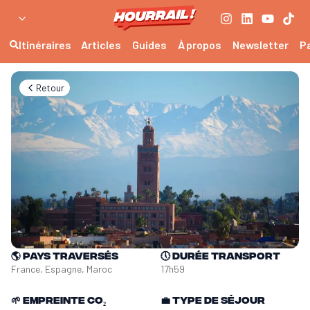
Itinéraires
Articles
Guides
À propos
Newsletter
P
Retour
🌎
Pays traversés
🕔
Durée transport
France, Espagne, Maroc
17h59
🌱
Empreinte CO₂
💼
Type de séjour