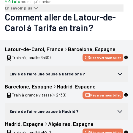
≈ 4 fois
moins qu'en
avion
En savoir plus
Comment aller de Latour-de-
Carol à Tarifa en train ?
Latour-de-Carol
, 
France
Barcelone
, 
Espagne
Train régional
(≈ 3h30)
Réserver mon billet
Envie de faire une pause à Barcelone ?
Barcelone
, 
Espagne
Madrid
, 
Espagne
Train à grande vitesse
(≈ 2h30)
Réserver mon billet
Envie de faire une pause à Madrid ?
Madrid
, 
Espagne
Algésiras
, 
Espagne
Train régional
(≈ 5h27)
Réserver mon billet