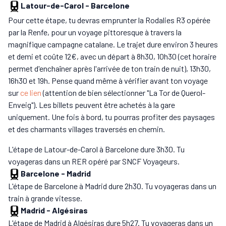
Latour-de-Carol
-
Barcelone
Pour cette étape, tu devras emprunter la Rodalies R3 opérée
par la Renfe, pour un voyage pittoresque à travers la
magnifique campagne catalane. Le trajet dure environ 3 heures
et demi et coûte 12€, avec un départ à 8h30, 10h30 (cet horaire
permet d'enchaîner après l'arrivée de ton train de nuit), 13h30,
16h30 et 19h. Pense quand même à vérifier avant ton voyage
sur
ce lien
(attention de bien sélectionner "La Tor de Querol-
Enveig"). Les billets peuvent être achetés à la gare
uniquement. Une fois à bord, tu pourras profiter des paysages
et des charmants villages traversés en chemin.
L'étape de Latour-de-Carol à Barcelone dure 3h30. Tu
voyageras dans un RER opéré par SNCF Voyageurs.
Barcelone
-
Madrid
L'étape de Barcelone à Madrid dure 2h30. Tu voyageras dans un
train à grande vitesse.
Madrid
-
Algésiras
L'étape de Madrid à Algésiras dure 5h27. Tu voyageras dans un