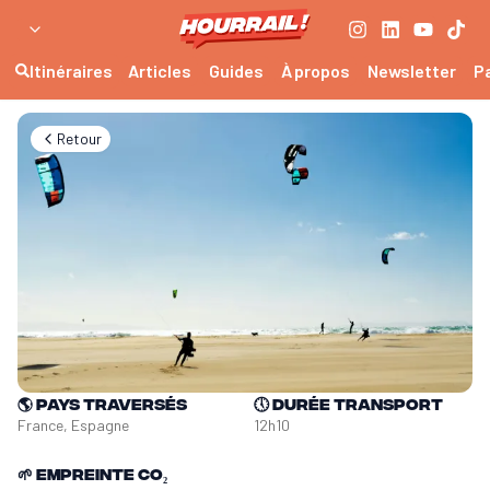
Itinéraires
Articles
Guides
À propos
Newsletter
P
Retour
🌎
Pays traversés
🕔
Durée transport
France, Espagne
12h10
🌱
Empreinte CO₂