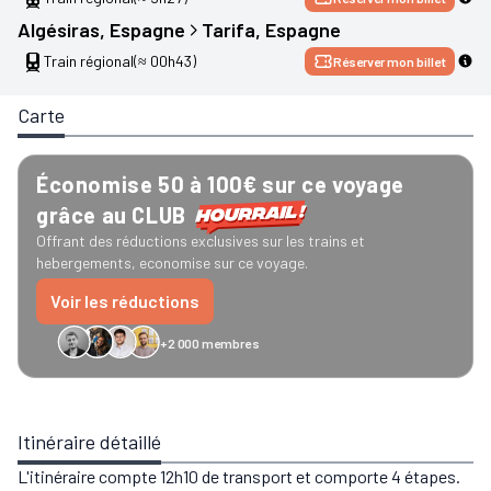
Algésiras
, 
Espagne
Tarifa
, 
Espagne
Train régional
(≈ 00h43)
Réserver mon billet
Carte
Économise 50 à 100€ sur ce voyage
grâce au CLUB
Offrant des réductions exclusives sur les trains et
hebergements, economise sur ce voyage.
Voir les réductions
+2 000 membres
GreenGo
Caledonian
Eurostar
Recto Verso
HomeExchange
Iliens
Ré
Itinéraire détaillé
L'itinéraire compte 12h10 de transport et comporte 4 étapes.