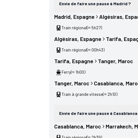
Envie de faire une pause à Madrid ?
Madrid
, 
Espagne
Algésiras
, 
Espa
Train régional
(≈ 5h27)
Algésiras
, 
Espagne
Tarifa
, 
Espa
Train régional
(≈ 00h43)
Tarifa
, 
Espagne
Tanger
, 
Maroc
Ferry
(≈ 1h00)
Tanger
, 
Maroc
Casablanca
, 
Maro
Train à grande vitesse
(≈ 2h10)
Envie de faire une pause à Casablanca
Casablanca
, 
Maroc
Marrakech
, 
M
Train régional
(≈ 2h39)