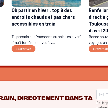
-
Renfe la
Où partir en hiver : top 8 des
direct à
endroits chauds et pas chers
Toulouse
accessibles en train
d'avril 2
Tu pensais que “vacances au soleil en hiver”
Bonne nouve
rimait forcément avec “av...
voyages en t
Lire l'article
Lire l'articl
rain, directement dans ta
De l'ins
carbon