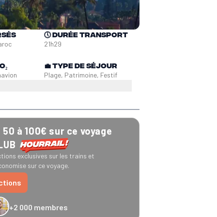
rsés
🕔
Durée transport
aroc
21h29
O₂
💼
Type de séjour
n
avion
Plage, Patrimoine, Festif
50 à 100€ sur ce voyage
CLUB
tions exclusives sur les trains et
onomise sur ce voyage.
uctions
+2 000 membres
−20 % Caledonian Sleeper
−25 % Eurostar
−10 € Recto Verso
−20 % Hom