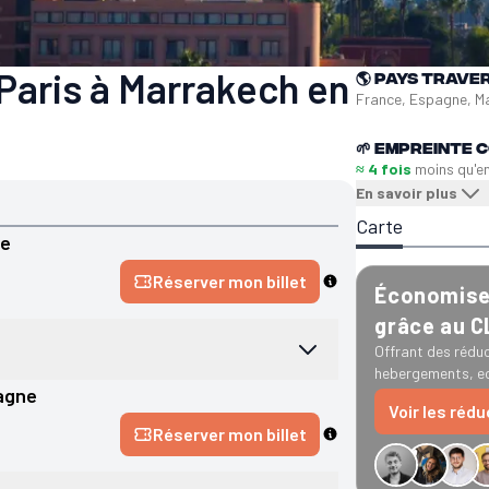
Paris à Marrakech en
🌎
Pays trave
France, Espagne, M
🌱
Empreinte C
≈ 4 fois
moins qu'e
En savoir plus
Carte
ne
Réserver mon billet
Économise 
grâce au 
Offrant des réduc
hebergements, ec
agne
Voir les réd
Réserver mon billet
−34 € GreenGo