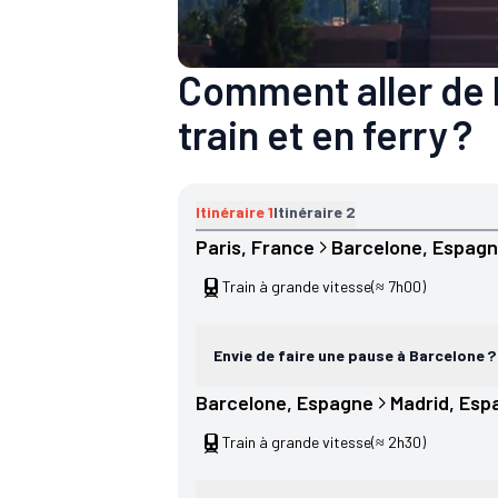
Comment aller de 
train et en ferry ?
Itinéraire
1
Itinéraire
2
Paris
, 
France
Barcelone
, 
Espag
Train à grande vitesse
(≈ 7h00)
Envie de faire une pause à Barcelone ?
Barcelone
, 
Espagne
Madrid
, 
Esp
Train à grande vitesse
(≈ 2h30)