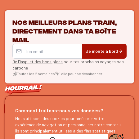
Nos meilleurs plans train,
directement dans ta boîte
mail
Je monte à bord
De l'inspi et des bons plans
pour tes prochains voyages bas
carbone
Toutes les 2 semaines
1 clic pour se désabonner
ON SE SUIT ?
Comment traitons-nous vos données ?
HOURRAIL !
Nous utilisons des cookies pour améliorer votre
EXPLORER
expérience de navigation et personnaliser notre contenu.
À propos
Recherche d'itinéraires
Ils sont principalement utilisés à des fins statistiques.
Devenir partenaire
Nos guides