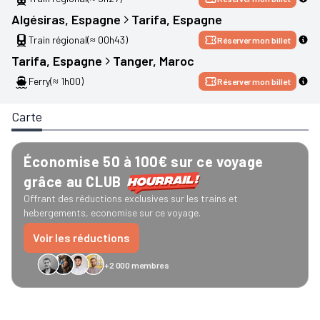
Algésiras
, 
Espagne
Tarifa
, 
Espagne
Train régional
(≈ 00h43)
Réserver mon billet
Tarifa
, 
Espagne
Tanger
, 
Maroc
Ferry
(≈ 1h00)
Réserver mon billet
Carte
Économise 50 à 100€ sur ce voyage
grâce au CLUB
Offrant des réductions exclusives sur les trains et
hebergements, economise sur ce voyage.
Voir les réductions
+2 000 membres
GreenGo
Caledonian
Eurostar
Recto Verso
HomeExchange
Iliens
Ré