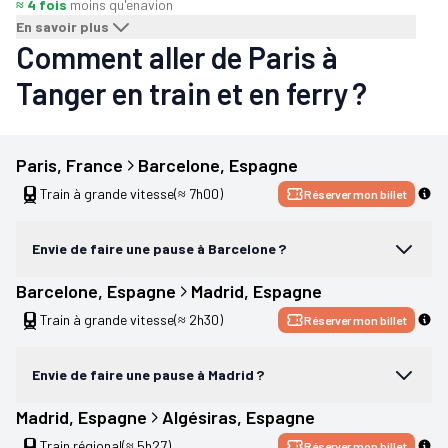
≈ 4 fois
moins qu'en
avion
En savoir plus
Comment aller de Paris à
Tanger en train et en ferry ?
Paris
, 
France
Barcelone
, 
Espagne
Train à grande vitesse
(≈ 7h00)
Réserver mon billet
Envie de faire une pause à Barcelone ?
Barcelone
, 
Espagne
Madrid
, 
Espagne
Train à grande vitesse
(≈ 2h30)
Réserver mon billet
Envie de faire une pause à Madrid ?
Madrid
, 
Espagne
Algésiras
, 
Espagne
Train régional
(≈ 5h27)
Réserver mon billet