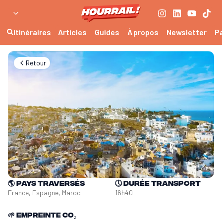
Itinéraires
Articles
Guides
À propos
Newsletter
P
Retour
🌎
Pays traversés
🕔
Durée transport
France, Espagne, Maroc
16h40
🌱
Empreinte CO₂