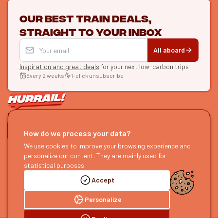
Our best train deals,
straight to your inbox
All aboard
Inspiration and great deals
for your next low-carbon trips
Every 2 weeks
1-click unsubscribe
LET'S CONNECT
How do we process your data?
We use cookies to improve your browsing experience and
HURRAIL!
EXPLORE
personalize our content. They are mainly used for
About us
Find itineraries
statistical purposes.
Become a partner
Our guides
Accept
Join us
Our blog
Send us feedback
Our podcast
Personalize