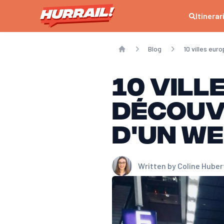
Itinerar
Blog
10 villes eur
Home
10 vill
découvr
d'un w
Written by
Coline Huber