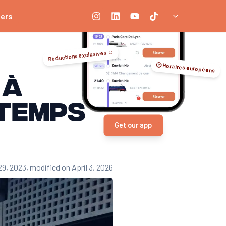
ners
Réductions exclusives ☺️
🕑 Horaires européens
 à
 temps
Get our app
29, 2023
, modified on April 3, 2026