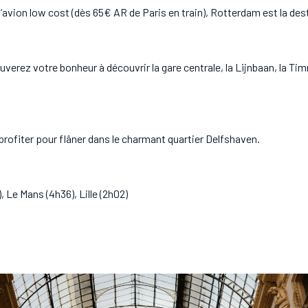
’avion low cost (dès 65€ AR de Paris en train), Rotterdam est la des
verez votre bonheur à découvrir la gare centrale, la Lijnbaan, la Tim
profiter pour flâner dans le charmant quartier Delfshaven.
, Le Mans (4h36), Lille (2h02)