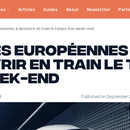
ies
Articles
Guides
About
Newsletter
Part
opéennes à découvrir en train le temps d'un week-end
es européennes
ir en train le
eek-end
t
Published on September 