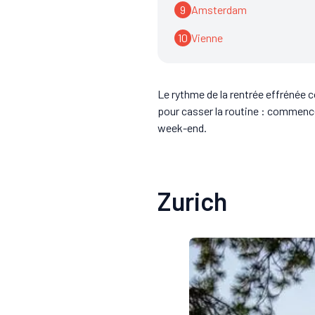
9
Amsterdam
10
Vienne
Le rythme de la rentrée effrénée c
pour casser la routine : commence
week-end.
Zurich