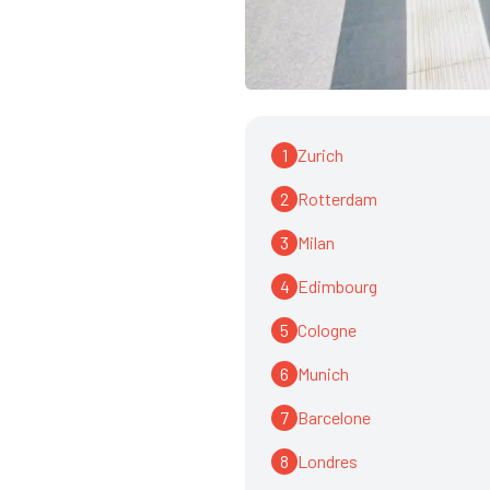
1
Zurich
2
Rotterdam
3
Milan
4
Edimbourg
5
Cologne
6
Munich
7
Barcelone
8
Londres