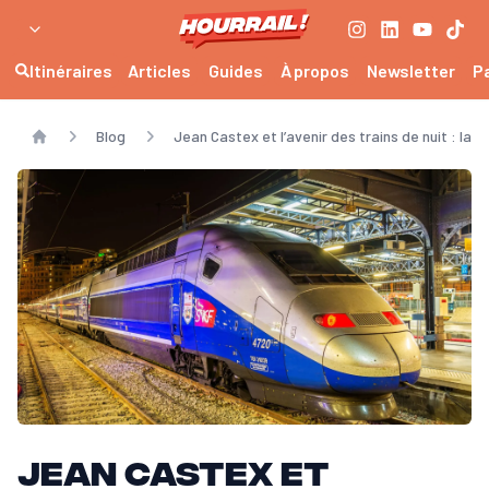
Itinéraires
Articles
Guides
À propos
Newsletter
P
Blog
Jean Castex et l’avenir des trains de nuit : la re
Home
Jean Castex et