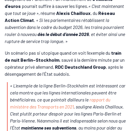
d’euros
pourrait suffire à sauver les lignes.
« C’est maintenant
que tout se joue »
, résume
Alexis Chailloux
, du
Réseau
Action Climat
.
« Si les parlementaires rétablissent la
subvention dans le cadre du budget 2026, les trains pourraient
rouler à nouveau
dès le début d’année 2026
, et éviter ainsi une
rupture de service trop longue.
»
Un scénario pas si utopique quand on voit l’exemple du
train
de nuit Berlin–Stockholm
, sauvé à la dernière minute par un
opérateur privé allemand,
RDC Deutschland Group
, après le
désengagement de l’État suédois.
« L'exemple de la ligne Berlin-Stockholm est intéressant car
cela montre que les lignes internationales peuvent être
bénéficiaires, ce que pointait d’ailleurs le
rapport du
ministère des Transports en 2021
,
souligne Alexis Chailloux
.
C'est plutôt porteur d’espoir pour les lignes Paris-Berlin et
Paris-Vienne. Néanmoins il est indispensable selon nous que
l'État
maintienne ses subventions
, au moins pour aider au