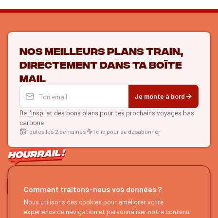
Nos meilleurs plans train,
directement dans ta boîte
mail
Je monte à bord
De l'inspi et des bons plans
pour tes prochains voyages bas
carbone
Toutes les 2 semaines
1 clic pour se désabonner
ON SE SUIT ?
Comment traitons-nous vos données ?
HOURRAIL !
EXPLORER
Nous utilisons des cookies pour améliorer votre
expérience de navigation et personnaliser notre contenu.
À propos
Recherche d'itinéraires