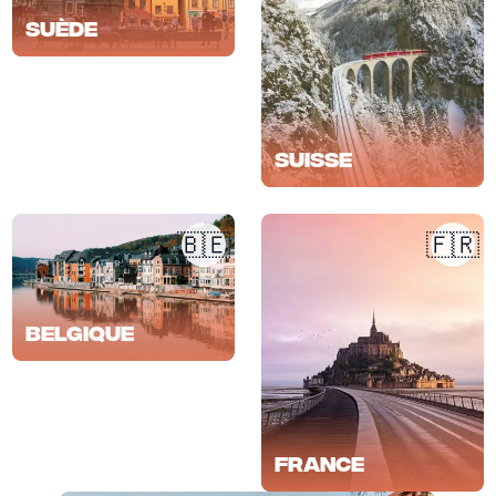
Suède
Suisse
🇧🇪
🇫🇷
Belgique
France