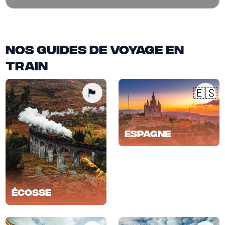
Nos guides de voyage en
train
🏴󠁧󠁢󠁳󠁣󠁴󠁿
🇪🇸
Espagne
Écosse