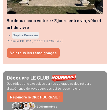
Bordeaux sans voiture : 3 jours entre vin, vélo et
art de vivre
par
Sophie Renassia
Publié le 18/11/25
, modifié le 29/07/26
Voir tous les témoignages
GreenGo
Caledonian
Eurostar
Recto Verso
HomeExchange
Iliens
Ré
Découvre
LE CLUB
Des réductions exclusives sur tes voyages et des retours
d'expérience de voyageurs·ses qui te ressemblent
Rejoindre le Club HOURRAIL !
+2 000 membres