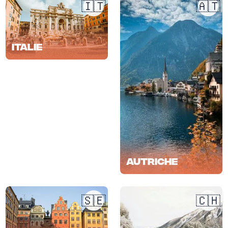
🇮🇹
🇦🇹
Italie
Autriche
🇸🇪
🇨🇭