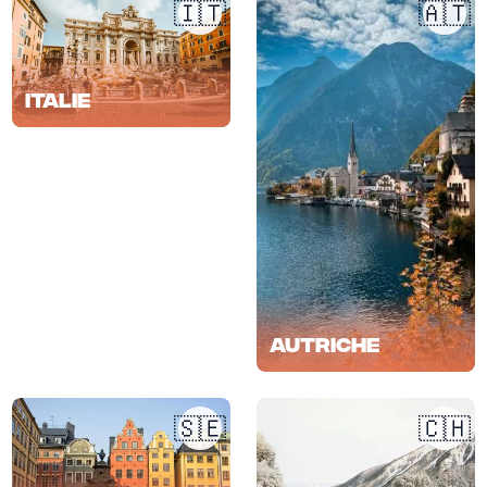
🇮🇹
🇦🇹
Italie
Autriche
🇸🇪
🇨🇭