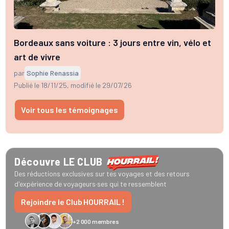
Bordeaux sans voiture : 3 jours entre vin, vélo et
art de vivre
par
Sophie Renassia
Publié le 18/11/25
, modifié le 29/07/26
Voir tous les témoignages
GreenGo
Caledonian
Eurostar
Recto Verso
HomeExchange
Iliens
Ré
Découvre
LE CLUB
Des réductions exclusives sur tes voyages et des retours
d'expérience de voyageurs·ses qui te ressemblent
Rejoindre le Club HOURRAIL !
+2 000 membres