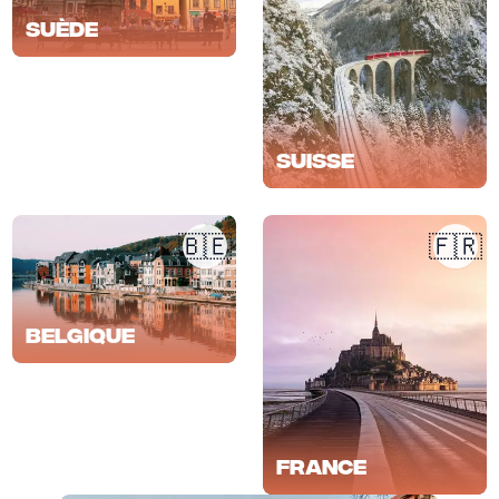
Suède
Suisse
🇧🇪
🇫🇷
Belgique
France