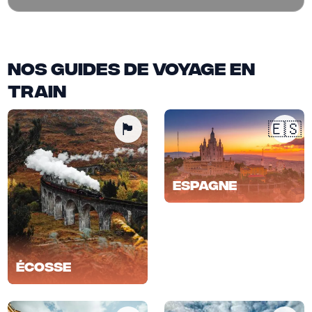
Nos guides de voyage en
train
🏴󠁧󠁢󠁳󠁣󠁴󠁿
🇪🇸
Espagne
Écosse