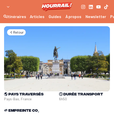
Itinéraires
Articles
Guides
À propos
Newsletter
P
Retour
🌎
Pays traversés
🕔
Durée transport
Pays-Bas, France
6h50
🌱
Empreinte CO₂