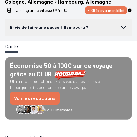
Cologne
, 
Allemagne
Hambourg
, 
Allemagne
Train à grande vitesse
(≈ 4h00)
Réserver mon billet
Envie de faire une pause à Hambourg ?
Carte
Économise 50 à 100€ sur ce voyage
grâce au CLUB
Offrant des réductions exclusives sur les trains et
hebergements, economise sur ce voyage.
Voir les réductions
+2 000 membres
GreenGo
Caledonian
Eurostar
Recto Verso
HomeExchange
Iliens
Ré