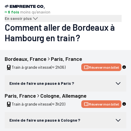
🌱
Empreinte CO₂
≈ 6 fois
moins qu'en
avion
En savoir plus
Comment aller de Bordeaux à
Hambourg en train ?
Bordeaux
, 
France
Paris
, 
France
Train à grande vitesse
(≈ 2h06)
Réserver mon billet
Envie de faire une pause à Paris ?
Paris
, 
France
Cologne
, 
Allemagne
Train à grande vitesse
(≈ 3h20)
Réserver mon billet
Envie de faire une pause à Cologne ?