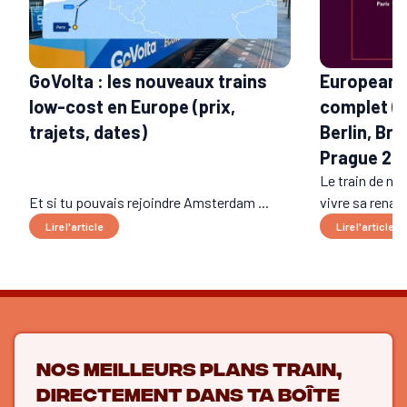
GoVolta : les nouveaux trains
European S
low-cost en Europe (prix,
complet (t
trajets, dates)
Berlin, Bru
Prague 20
Le train de nui
Et si tu pouvais rejoindre Amsterdam ...
vivre sa renais
Lire l'article
Lire l'article
Nos meilleurs plans train,
directement dans ta boîte