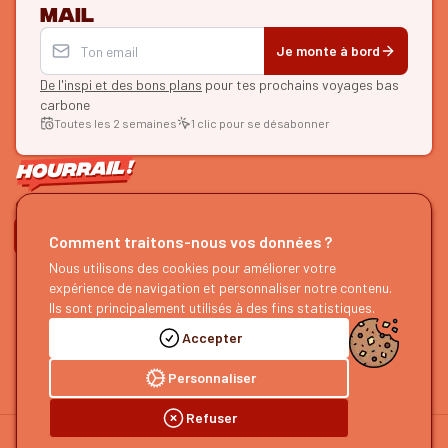
mail
Je monte à bord
De l'inspi et des bons plans
pour tes prochains voyages bas
carbone
Toutes les 2 semaines
1 clic pour se désabonner
ON SE SUIT ?
Comment traitons-nous vos données ?
HOURRAIL !
Nous utilisons des cookies pour améliorer votre
EXPLORER
expérience de navigation et personnaliser notre contenu.
À propos
Recherche d'itinéraires
Ils sont principalement utilisés à des fins statistiques.
Devenir partenaire
Nos guides
Accepter
Nous rejoindre
Notre blog
Nous faire un retour
Notre podcast
Personnaliser
Refuser
©
2026
HOURRAIL !