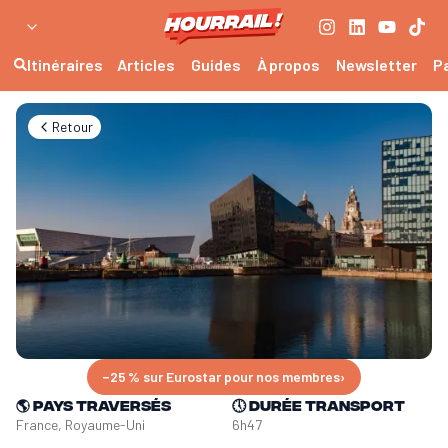
Itinéraires
Articles
Guides
À propos
Newsletter
P
Retour
−25 % sur Eurostar pour nos membres
›
🌎
Pays traversés
🕔
Durée transport
France, Royaume-Uni
6h47