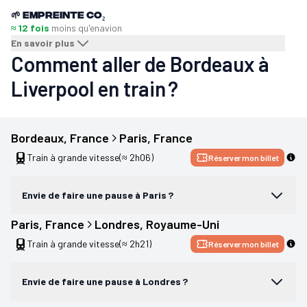
🌱
Empreinte CO₂
≈ 12 fois
moins qu'en
avion
En savoir plus
Comment aller de Bordeaux à
Liverpool en train ?
Bordeaux
, 
France
Paris
, 
France
Train à grande vitesse
(≈ 2h06)
Réserver mon billet
Envie de faire une pause à Paris ?
Paris
, 
France
Londres
, 
Royaume-Uni
Train à grande vitesse
(≈ 2h21)
Réserver mon billet
Envie de faire une pause à Londres ?