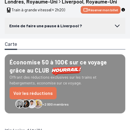
Londres
, 
Royaume-Uni
Liverpool
, 
Royaume-Uni
Train à grande vitesse
(≈ 2h20)
Réserver mon billet
Envie de faire une pause à Liverpool ?
Carte
Économise 50 à 100€ sur ce voyage
grâce au CLUB
Offrant des réductions exclusives sur les trains et
hebergements, economise sur ce voyage.
Voir les réductions
+2 000 membres
GreenGo
Caledonian
Eurostar
Recto Verso
HomeExchange
Iliens
Ré