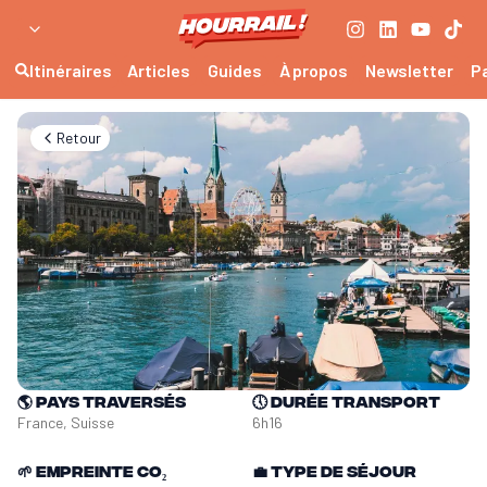
Itinéraires
Articles
Guides
À propos
Newsletter
P
Retour
🌎
Pays traversés
🕔
Durée transport
France, Suisse
6h16
🌱
Empreinte CO₂
💼
Type de séjour