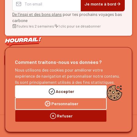
Je monte à bord
De l'inspi et des bons plans
pour tes prochains voyages bas
carbone
Toutes les 2 semaines
1 clic pour se désabonner
ON SE SUIT ?
Comment traitons-nous vos données ?
Nous utilisons des cookies pour améliorer votre
HOURRAIL !
EXPLORER
expérience de navigation et personnaliser notre contenu.
À propos
Recherche d'itinéraires
Ils sont principalement utilisés à des fins statistiques.
Devenir partenaire
Nos guides
Accepter
Nous rejoindre
Notre blog
Nous faire un retour
Notre podcast
Personnaliser
Refuser
©
2026
HOURRAIL !
Mentions légales
Politique de confidentialité
Préférences cookies