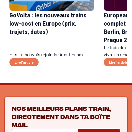
GoVolta : les nouveaux trains
European S
low-cost en Europe (prix,
complet (t
trajets, dates)
Berlin, Bru
Prague 20
Le train de nui
Et si tu pouvais rejoindre Amsterdam ...
vivre sa renais
Lire l'article
Lire l'article
Nos meilleurs plans train,
directement dans ta boîte
mail