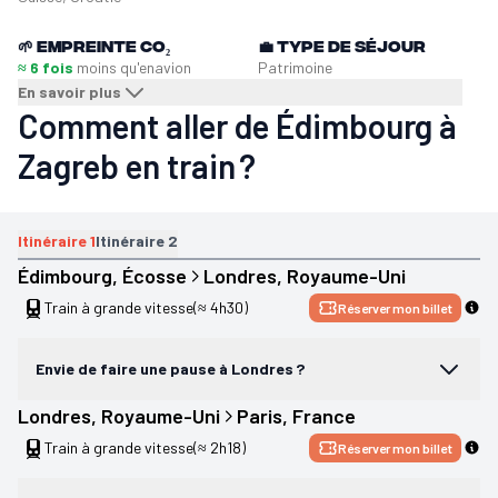
🌱
Empreinte CO₂
💼
Type de séjour
≈ 6 fois
moins qu'en
avion
Patrimoine
En savoir plus
Comment aller de Édimbourg à
Zagreb en train ?
Itinéraire
1
Itinéraire
2
Édimbourg
, 
Écosse
Londres
, 
Royaume-Uni
Train à grande vitesse
(≈ 4h30)
Réserver mon billet
Envie de faire une pause à Londres ?
Londres
, 
Royaume-Uni
Paris
, 
France
Train à grande vitesse
(≈ 2h18)
Réserver mon billet