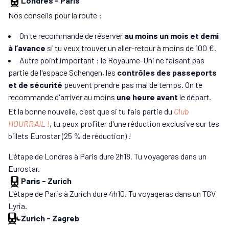
Londres
-
Paris
Nos conseils pour la route :
On te recommande de réserver
au moins un mois et demi
à l’avance
si tu veux trouver un aller-retour à moins de 100 €.
Autre point important : le Royaume-Uni ne faisant pas
partie de l'espace Schengen, les
contrôles des passeports
et de sécurité
peuvent prendre pas mal de temps. On te
recommande d'arriver au moins
une heure avant
le départ.
Et la bonne nouvelle, c'est que si tu fais partie du
Club
HOURRAIL !
, tu peux profiter d'une réduction exclusive sur tes
billets Eurostar (25 % de réduction) !
L'étape de Londres à Paris dure 2h18. Tu voyageras dans un
Eurostar.
Paris
-
Zurich
L'étape de Paris à Zurich dure 4h10. Tu voyageras dans un TGV
Lyria.
Zurich
-
Zagreb