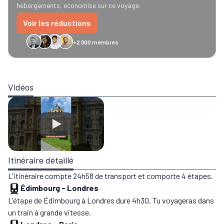
hebergements, economise sur ce voyage.
Voir les réductions
+2 000 membres
GreenGo
Caledonian
Eurostar
Recto Verso
HomeExchange
Iliens
Ré
Vidéos
Itinéraire détaillé
L'itinéraire compte 24h58 de transport et comporte 4 étapes.
Édimbourg
-
Londres
L'étape de Édimbourg à Londres dure 4h30. Tu voyageras dans
un train à grande vitesse.