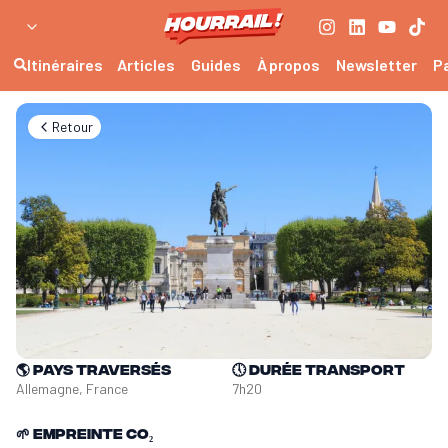
Itinéraires
Articles
Guides
À propos
Newsletter
P
Retour
🌎
Pays traversés
🕔
Durée transport
Allemagne, France
7h20
🌱
Empreinte CO₂