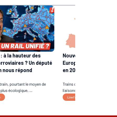
: à la hauteur des
Nouvelles lignes de tra
erroviaires ? Un député
Europe : les liaisons a
n nous répond
en 2026
train, pourtant le moyen de
Trains de nuit longue distance,
 plus écologique, ...
liaisons transfrontalières...
e
Lire l'article