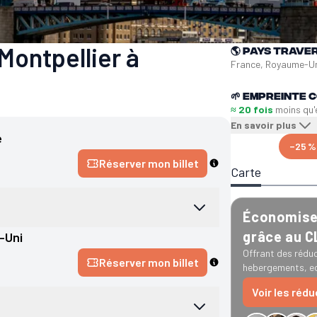
Montpellier à
🌎
Pays trave
France, Royaume-U
🌱
Empreinte C
≈ 20 fois
moins qu'
En savoir plus
e
−25 %
Réserver mon billet
Carte
Économise 
grâce au 
-Uni
Offrant des réduc
Réserver mon billet
hebergements, ec
Voir les réd