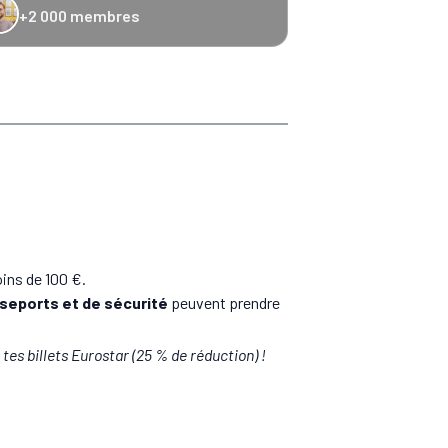
+2 000 membres
−20 % Caledonian Sleeper
−25 % Eurostar
−10 € Recto Verso
−20 % Hom
oins de 100 €.
seports et de sécurité
peuvent prendre
tes billets Eurostar (25 % de réduction) !