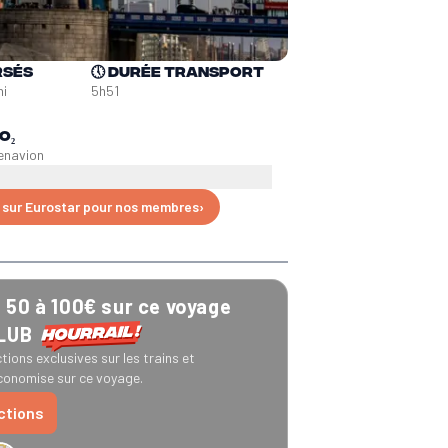
rsés
🕔
Durée transport
ni
5h51
O₂
en
avion
 sur Eurostar pour nos membres
›
50 à 100€ sur ce voyage
CLUB
tions exclusives sur les trains et
onomise sur ce voyage.
uctions