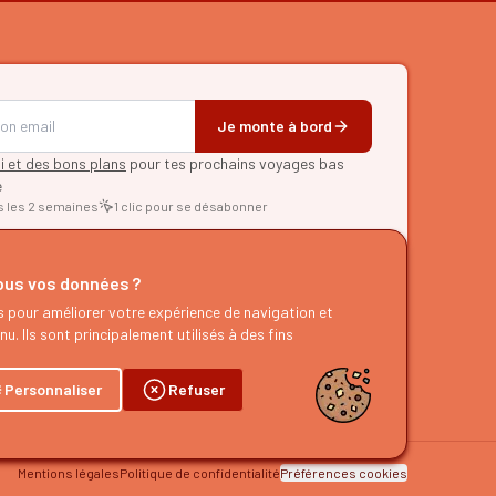
Je monte à bord
pi et des bons plans
pour tes prochains voyages bas
e
s les 2 semaines
1 clic pour se désabonner
RER
us vos données ?
d'itinéraires
s pour améliorer votre expérience de navigation et
es
u. Ils sont principalement utilisés à des fins
g
dcast
Personnaliser
Refuser
Mentions légales
Politique de confidentialité
Préférences cookies