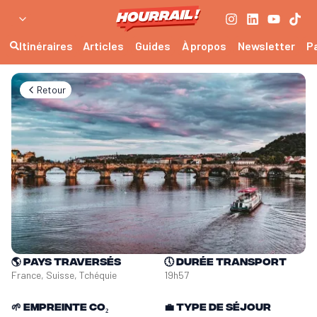
Itinéraires
Articles
Guides
À propos
Newsletter
P
Retour
🌎
Pays traversés
🕔
Durée transport
France, Suisse, Tchéquie
19h57
🌱
Empreinte CO₂
💼
Type de séjour