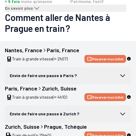
≈ 5 fois
moins qu'en
avion
Patrimoine, Festif
En savoir plus
Comment aller de Nantes à
Prague en train ?
Nantes
, 
France
Paris
, 
France
Train à grande vitesse
(≈ 2h07)
Réserver mon billet
Envie de faire une pause à Paris ?
Paris
, 
France
Zurich
, 
Suisse
Train à grande vitesse
(≈ 4h10)
Réserver mon billet
Envie de faire une pause à Zurich ?
Zurich
, 
Suisse
Prague
, 
Tchéquie
Train de nuit
(≈ 13h40)
Réserver mon billet