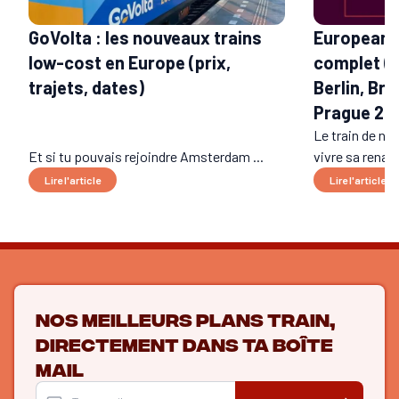
GoVolta : les nouveaux trains
European S
low-cost en Europe (prix,
complet (t
trajets, dates)
Berlin, Bru
Prague 20
Le train de nui
Et si tu pouvais rejoindre Amsterdam ...
vivre sa renais
Lire l'article
Lire l'article
Nos meilleurs plans train,
directement dans ta boîte
mail