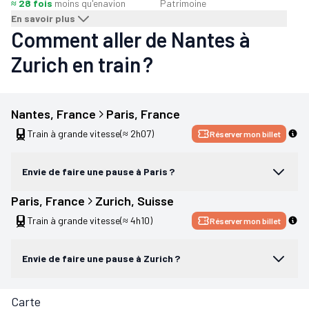
≈ 28 fois
moins qu'en
avion
Patrimoine
En savoir plus
Comment aller de Nantes à
Zurich en train ?
Nantes
, 
France
Paris
, 
France
Train à grande vitesse
(≈ 2h07)
Réserver mon billet
Envie de faire une pause à Paris ?
Paris
, 
France
Zurich
, 
Suisse
Train à grande vitesse
(≈ 4h10)
Réserver mon billet
Envie de faire une pause à Zurich ?
Carte