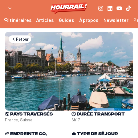
Itinéraires
Articles
Guides
À propos
Newsletter
P
Retour
🌎
Pays traversés
🕔
Durée transport
France, Suisse
6h17
🌱
Empreinte CO₂
💼
Type de séjour