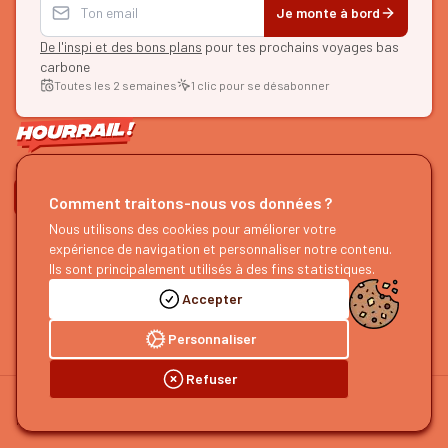
Je monte à bord
De l'inspi et des bons plans
pour tes prochains voyages bas
carbone
Toutes les 2 semaines
1 clic pour se désabonner
ON SE SUIT ?
Comment traitons-nous vos données ?
Nous utilisons des cookies pour améliorer votre
HOURRAIL !
EXPLORER
expérience de navigation et personnaliser notre contenu.
À propos
Recherche d'itinéraires
Ils sont principalement utilisés à des fins statistiques.
Devenir partenaire
Nos guides
Accepter
Nous rejoindre
Notre blog
Nous faire un retour
Notre podcast
Personnaliser
Refuser
©
2026
HOURRAIL !
Mentions légales
Politique de confidentialité
Préférences cookies