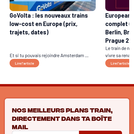
GoVolta : les nouveaux trains
European S
low-cost en Europe (prix,
complet (t
trajets, dates)
Berlin, Bru
Prague 20
Le train de nui
Et si tu pouvais rejoindre Amsterdam ...
vivre sa renais
Lire l'article
Lire l'article
Nos meilleurs plans train,
directement dans ta boîte
mail