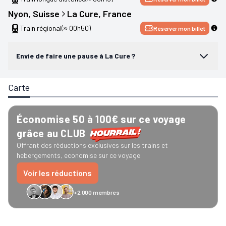
Nyon
, 
Suisse
La Cure
, 
France
Train régional
(≈ 00h50)
Réserver mon billet
Envie de faire une pause à La Cure ?
Carte
Économise 50 à 100€ sur ce voyage
grâce au CLUB
Offrant des réductions exclusives sur les trains et
hebergements, economise sur ce voyage.
Voir les réductions
+2 000 membres
GreenGo
Caledonian
Eurostar
Recto Verso
HomeExchange
Iliens
Ré