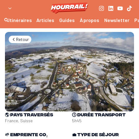
Itinéraires
Articles
Guides
À propos
Newsletter
P
Retour
🌎
Pays traversés
🕔
Durée transport
France, Suisse
5h45
🌱
Empreinte CO₂
💼
Type de séjour