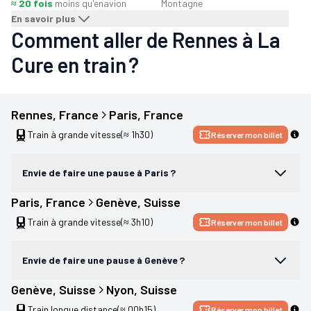
≈ 20 fois
moins qu'en
avion
Montagne
En savoir plus
Comment aller de Rennes à La
Cure en train ?
Rennes
, 
France
Paris
, 
France
Train à grande vitesse
(≈ 1h30)
Réserver mon billet
Envie de faire une pause à Paris ?
Paris
, 
France
Genève
, 
Suisse
Train à grande vitesse
(≈ 3h10)
Réserver mon billet
Envie de faire une pause à Genève ?
Genève
, 
Suisse
Nyon
, 
Suisse
Train longue distance
(≈ 00h15)
Réserver mon billet