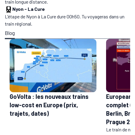
train longue distance.
Nyon
-
La Cure
L'étape de Nyon à La Cure dure 00h50. Tu voyageras dans un
train régional.
Blog
GoVolta : les nouveaux trains
European S
low-cost en Europe (prix,
complet (t
trajets, dates)
Berlin, Bru
Prague 20
Le train de nui