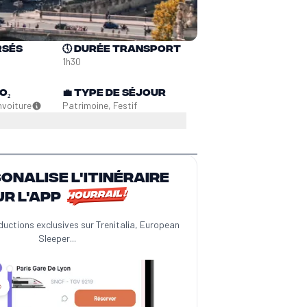
rsés
🕔
Durée transport
1h30
O₂
💼
Type de séjour
n
voiture
Patrimoine, Festif
sonalise l'itinéraire
ur l'app
ductions exclusives sur Trenitalia, European
Sleeper...
️