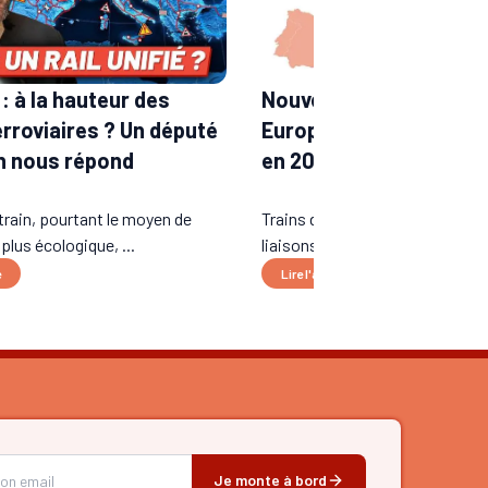
: à la hauteur des
Nouvelles lignes de tra
erroviaires ? Un député
Europe : les liaisons a
n nous répond
en 2026
train, pourtant le moyen de
Trains de nuit longue distance,
 plus écologique, ...
liaisons transfrontalières...
e
Lire l'article
Je monte à bord