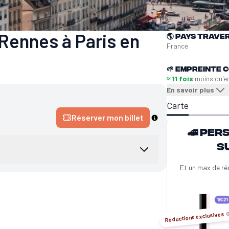
Rennes à Paris en
🌎
Pays trave
France
🌱
Empreinte C
≈ 11 fois
moins qu'e
En savoir plus
Carte
Réserver mon billet
🚄 Per
s
Et un max de ré
Réductions exclusives ☺