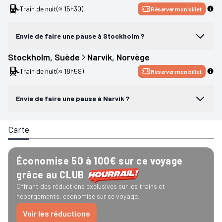
Train de nuit
(≈ 15h30)
Réserver mon billet
Envie de faire une pause à Stockholm ?
Stockholm
, 
Suède
Narvik
, 
Norvège
Train de nuit
(≈ 18h59)
Réserver mon billet
Envie de faire une pause à Narvik ?
Carte
Économise 50 à 100€ sur ce voyage
grâce au CLUB
Offrant des réductions exclusives sur les trains et
hebergements, economise sur ce voyage.
Voir les réductions