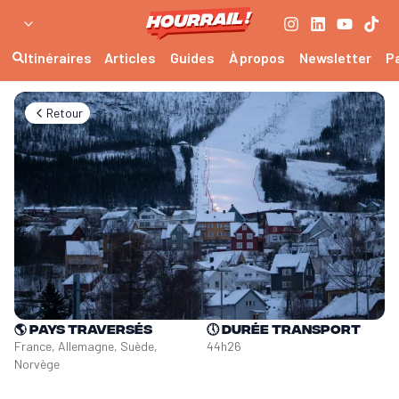
Itinéraires
Articles
Guides
À propos
Newsletter
P
Retour
🌎
Pays traversés
🕔
Durée transport
France, Allemagne, Suède, 
44h26
Norvège