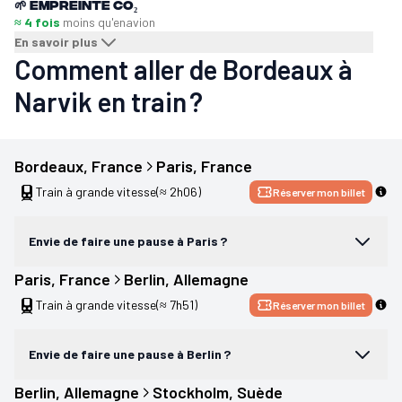
🌱
Empreinte CO₂
≈ 4 fois
moins qu'en
avion
En savoir plus
Comment aller de Bordeaux à
Narvik en train ?
Bordeaux
, 
France
Paris
, 
France
Train à grande vitesse
(≈ 2h06)
Réserver mon billet
Envie de faire une pause à Paris ?
Paris
, 
France
Berlin
, 
Allemagne
Train à grande vitesse
(≈ 7h51)
Réserver mon billet
Envie de faire une pause à Berlin ?
Berlin
, 
Allemagne
Stockholm
, 
Suède