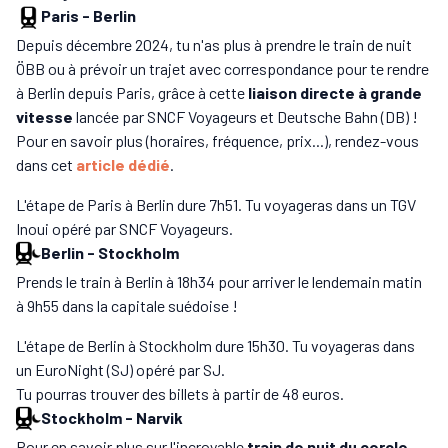
Paris
-
Berlin
Depuis décembre 2024, tu n'as plus à prendre le train de nuit
ÖBB ou à prévoir un trajet avec correspondance pour te rendre
à Berlin depuis Paris, grâce à cette
liaison directe à grande
vitesse
lancée par SNCF Voyageurs et Deutsche Bahn (DB) !
Pour en savoir plus (horaires, fréquence, prix...), rendez-vous
dans cet
article dédié
.
L'étape de Paris à Berlin dure 7h51. Tu voyageras dans un TGV
Inoui opéré par SNCF Voyageurs.
Berlin
-
Stockholm
Prends le train à Berlin à 18h34 pour arriver le lendemain matin
à 9h55 dans la capitale suédoise !
L'étape de Berlin à Stockholm dure 15h30. Tu voyageras dans
un EuroNight (SJ) opéré par SJ.
Tu pourras trouver des billets à partir de 48 euros.
Stockholm
-
Narvik
Pour en savoir plus sur l'incroyable
train de nuit du cercle