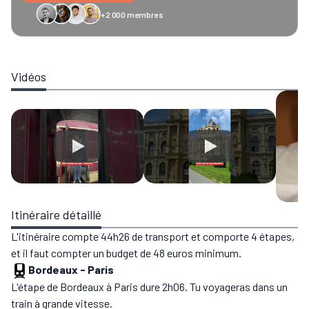
+2 000 membres
GreenGo
Caledonian
Eurostar
Recto Verso
HomeExchange
Iliens
Ré
Vidéos
Itinéraire détaillé
L'itinéraire compte 44h26 de transport et comporte 4 étapes,
et il faut compter un budget de 48 euros minimum.
Bordeaux
-
Paris
L'étape de Bordeaux à Paris dure 2h06. Tu voyageras dans un
train à grande vitesse.