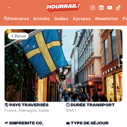
Itinéraires
Articles
Guides
À propos
Newsletter
P
Retour
🌎
Pays traversés
🕔
Durée transport
France, Allemagne, Suède
30h51
🌱
Empreinte CO₂
💼
Type de séjour