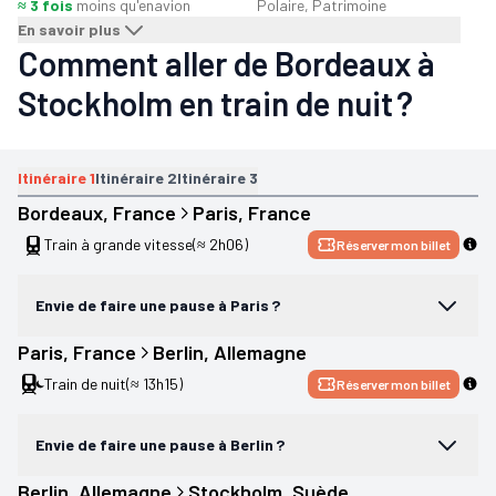
≈ 3 fois
moins qu'en
avion
Polaire, Patrimoine
En savoir plus
Comment aller de Bordeaux à
Stockholm en train de nuit ?
Itinéraire
1
Itinéraire
2
Itinéraire
3
Bordeaux
, 
France
Paris
, 
France
Train à grande vitesse
(≈ 2h06)
Réserver mon billet
Envie de faire une pause à Paris ?
Paris
, 
France
Berlin
, 
Allemagne
Train de nuit
(≈ 13h15)
Réserver mon billet
Envie de faire une pause à Berlin ?
Berlin
, 
Allemagne
Stockholm
, 
Suède