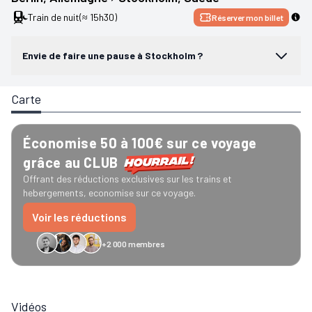
Train de nuit
(≈ 15h30)
Réserver mon billet
Envie de faire une pause à Stockholm ?
Carte
Économise 50 à 100€ sur ce voyage
grâce au CLUB
Offrant des réductions exclusives sur les trains et
hebergements, economise sur ce voyage.
Voir les réductions
+2 000 membres
GreenGo
Caledonian
Eurostar
Recto Verso
HomeExchange
Iliens
Ré
Vidéos