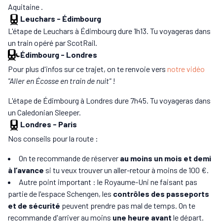
Aquitaine .
Leuchars
-
Édimbourg
L'étape de Leuchars à Édimbourg dure 1h13. Tu voyageras dans
un train opéré par ScotRail.
Édimbourg
-
Londres
Pour plus d'infos sur ce trajet, on te renvoie vers
notre vidéo
"Aller en Écosse en train de nuit"
!
L'étape de Édimbourg à Londres dure 7h45. Tu voyageras dans
un Caledonian Sleeper.
Londres
-
Paris
Nos conseils pour la route :
On te recommande de réserver
au moins un mois et demi
à l’avance
si tu veux trouver un aller-retour à moins de 100 €.
Autre point important : le Royaume-Uni ne faisant pas
partie de l'espace Schengen, les
contrôles des passeports
et de sécurité
peuvent prendre pas mal de temps. On te
recommande d'arriver au moins
une heure avant
le départ.