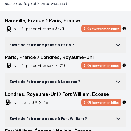
nos circuits préférés en Écosse !
Marseille
, 
France
Paris
, 
France
Train à grande vitesse
(≈ 3h20)
Réserver mon billet
Envie de faire une pause à Paris ?
Paris
, 
France
Londres
, 
Royaume-Uni
Train à grande vitesse
(≈ 2h21)
Réserver mon billet
Envie de faire une pause à Londres ?
Londres
, 
Royaume-Uni
Fort William
, 
Écosse
Train de nuit
(≈ 12h45)
Réserver mon billet
Envie de faire une pause à Fort William ?
Fort William
, 
Écosse
Mallaig
, 
Écosse