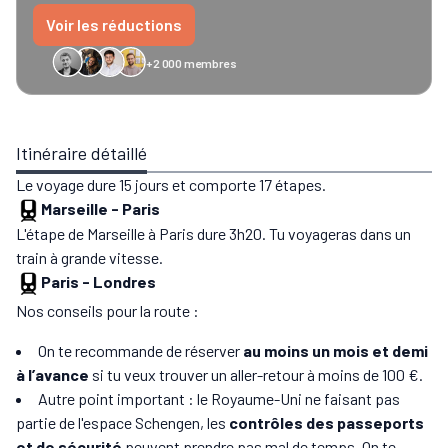
Voir les réductions
+2 000 membres
GreenGo
Caledonian
Eurostar
Recto Verso
HomeExchange
Iliens
Ré
Itinéraire détaillé
Le voyage dure 15 jours et comporte 17 étapes.
Marseille
-
Paris
L'étape de Marseille à Paris dure 3h20. Tu voyageras dans un
train à grande vitesse.
Paris
-
Londres
Nos conseils pour la route :
On te recommande de réserver
au moins un mois et demi
à l’avance
si tu veux trouver un aller-retour à moins de 100 €.
Autre point important : le Royaume-Uni ne faisant pas
partie de l'espace Schengen, les
contrôles des passeports
et de sécurité
peuvent prendre pas mal de temps. On te