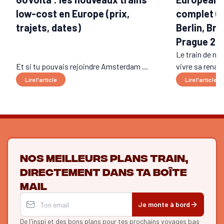
low-cost en Europe (prix,
complet (t
trajets, dates)
Berlin, Bru
Prague 20
Le train de nui
Et si tu pouvais rejoindre Amsterdam ...
vivre sa renais
Lire l'article
Lire l'article
Nos meilleurs plans train,
directement dans ta boîte
mail
Je monte à bord
De l'inspi et des bons plans
pour tes prochains voyages bas