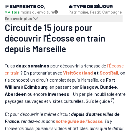
🌱
Empreinte CO₂
💼
Type de séjour
≈ 4 fois
moins qu'en
voiture
Patrimoine, Festif, Campagne
En savoir plus
Circuit de 15 jours pour
découvrir l'Écosse en train
depuis Marseille
Tu as
deux semaines
pour découvrir la richesse de
l'Écosse
en train
? En partenariat avec
VisitScotland
et
ScotRail
, on
t'a concocté un circuit complet depuis Marseille, de
Fort
William
à
Édimbourg,
en passant par
Glasgow,
Dundee
,
Aberdeen
ou encore
Inverness
! Un périple inoubliable entre
paysages sauvages et visites culturelles. Suis le guide 👇
Et pour découvrir le même circuit
depuis d'autres villes de
France
, rendez-vous dans
notre guide de l'Écosse
. Tu y
trouveras aussi plusieurs vidéos et articles, ainsi que le détail