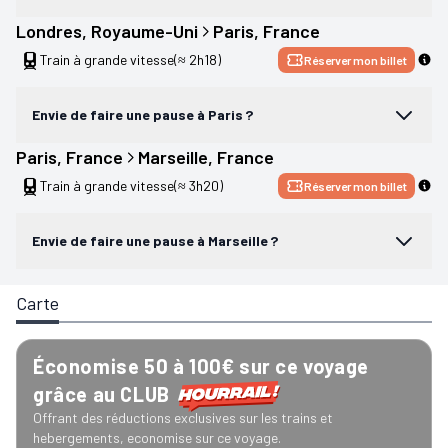
Londres
, 
Royaume-Uni
Paris
, 
France
Train à grande vitesse
(≈ 2h18)
Réserver mon billet
Envie de faire une pause à Paris ?
Paris
, 
France
Marseille
, 
France
Train à grande vitesse
(≈ 3h20)
Réserver mon billet
Envie de faire une pause à Marseille ?
Carte
Économise 50 à 100€ sur ce voyage
grâce au CLUB
Offrant des réductions exclusives sur les trains et
hebergements, economise sur ce voyage.