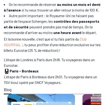
On te recommande de réserver
au moins un mois et demi
à l’avance
si tu veux trouver un aller-retour à moins de 100 €.
Autre point important : le Royaume-Uni ne faisant pas
partie de l'espace Schengen, les
contrôles des passeports
et de sécurité
peuvent prendre pas mal de temps. On te
recommande d'arriver au moins
une heure avant
le départ.
Et la bonne nouvelle, c'est que si tu fais partie du
Club
HOURRAIL !
, tu peux profiter d'une réduction exclusive sur tes
billets Eurostar (25 % de réduction) !
L'étape de Londres à Paris dure 2h18. Tu voyageras dans un
Eurostar.
Paris
-
Bordeaux
L'étape de Paris à Bordeaux dure 2h01. Tu voyageras dans un
TGV Inoui opéré par SNCF Voyageurs.
Blog