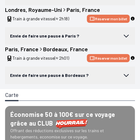
Londres
, 
Royaume-Uni
Paris
, 
France
Train à grande vitesse
(≈ 2h18)
Réserver mon billet
Envie de faire une pause à Paris ?
Paris
, 
France
Bordeaux
, 
France
Train à grande vitesse
(≈ 2h01)
Réserver mon billet
Envie de faire une pause à Bordeaux ?
Carte
Économise 50 à 100€ sur ce voyage
grâce au CLUB
Offrant des réductions exclusives sur les trains et
hebergements, economise sur ce voyage.