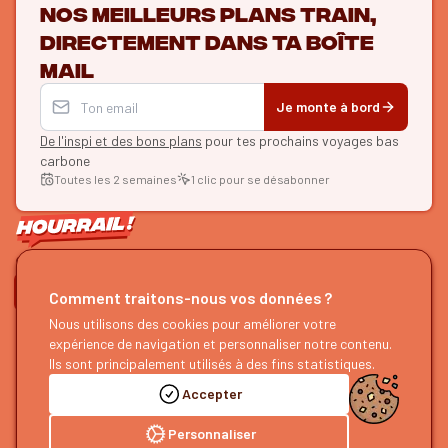
Nos meilleurs plans train,
directement dans ta boîte
mail
Je monte à bord
De l'inspi et des bons plans
pour tes prochains voyages bas
carbone
Toutes les 2 semaines
1 clic pour se désabonner
ON SE SUIT ?
Comment traitons-nous vos données ?
HOURRAIL !
Nous utilisons des cookies pour améliorer votre
EXPLORER
expérience de navigation et personnaliser notre contenu.
À propos
Recherche d'itinéraires
Ils sont principalement utilisés à des fins statistiques.
Devenir partenaire
Nos guides
Accepter
Nous rejoindre
Notre blog
Nous faire un retour
Notre podcast
Personnaliser