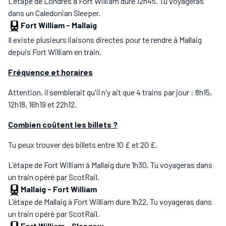
L'étape de Londres à Fort William dure 12h45. Tu voyageras
dans un Caledonian Sleeper.
Fort William
-
Mallaig
Il existe plusieurs liaisons directes pour te rendre à Mallaig
depuis Fort William en train.
Fréquence et horaires
Attention, il semblerait qu'il n'y ait que 4 trains par jour : 8h15,
12h18, 16h19 et 22h12.
Combien coûtent les billets ?
Tu peux trouver des billets entre 10 £ et 20 £.
L'étape de Fort William à Mallaig dure 1h30. Tu voyageras dans
un train opéré par ScotRail.
Mallaig
-
Fort William
L'étape de Mallaig à Fort William dure 1h22. Tu voyageras dans
un train opéré par ScotRail.
Fort William
-
Glasgow