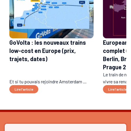
GoVolta : les nouveaux trains
European S
low-cost en Europe (prix,
complet (t
trajets, dates)
Berlin, Bru
Prague 20
Le train de nui
Et si tu pouvais rejoindre Amsterdam ...
vivre sa renais
Lire l'article
Lire l'article