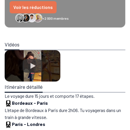
Voir les réductions
+2 000 membres
GreenGo
Caledonian
Eurostar
Recto Verso
HomeExchange
Iliens
Ré
Vidéos
Itinéraire détaillé
Le voyage dure 15 jours et comporte 17 étapes.
Bordeaux
-
Paris
L'étape de Bordeaux à Paris dure 2h06. Tu voyageras dans un
train à grande vitesse.
Paris
-
Londres