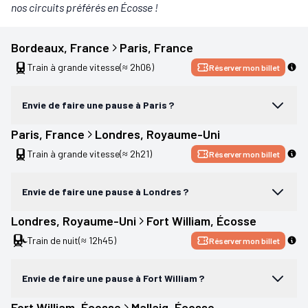
nos circuits préférés en Écosse !
Bordeaux
, 
France
Paris
, 
France
Train à grande vitesse
(≈ 2h06)
Réserver mon billet
Envie de faire une pause à Paris ?
Paris
, 
France
Londres
, 
Royaume-Uni
Train à grande vitesse
(≈ 2h21)
Réserver mon billet
Envie de faire une pause à Londres ?
Londres
, 
Royaume-Uni
Fort William
, 
Écosse
Train de nuit
(≈ 12h45)
Réserver mon billet
Envie de faire une pause à Fort William ?
Fort William
, 
Écosse
Mallaig
, 
Écosse