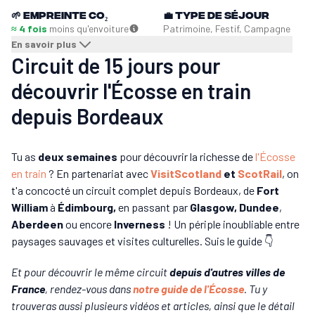
🌱
Empreinte CO₂
💼
Type de séjour
≈ 4 fois
moins qu'en
voiture
Patrimoine, Festif, Campagne
En savoir plus
Circuit de 15 jours pour
découvrir l'Écosse en train
depuis Bordeaux
Tu as
deux semaines
pour découvrir la richesse de
l'Écosse
en train
? En partenariat avec
VisitScotland
et
ScotRail
, on
t'a concocté un circuit complet depuis Bordeaux, de
Fort
William
à
Édimbourg,
en passant par
Glasgow,
Dundee
,
Aberdeen
ou encore
Inverness
! Un périple inoubliable entre
paysages sauvages et visites culturelles. Suis le guide 👇
Et pour découvrir le même circuit
depuis d'autres villes de
France
, rendez-vous dans
notre guide de l'Écosse
. Tu y
trouveras aussi plusieurs vidéos et articles, ainsi que le détail