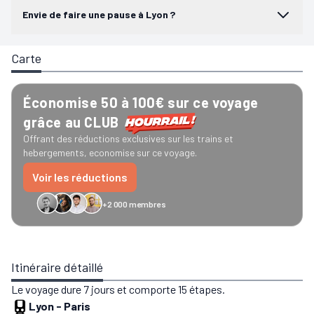
Envie de faire une pause à Lyon ?
Carte
Économise 50 à 100€ sur ce voyage
grâce au CLUB
Offrant des réductions exclusives sur les trains et
hebergements, economise sur ce voyage.
Voir les réductions
+2 000 membres
GreenGo
Caledonian
Eurostar
Recto Verso
HomeExchange
Iliens
Ré
Itinéraire détaillé
Le voyage dure 7 jours et comporte 15 étapes.
Lyon
-
Paris