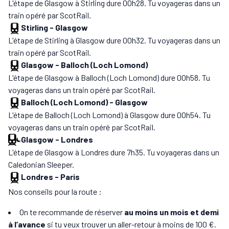
L'étape de Glasgow à Stirling dure 00h28. Tu voyageras dans un
train opéré par ScotRail.
Stirling
-
Glasgow
L'étape de Stirling à Glasgow dure 00h32. Tu voyageras dans un
train opéré par ScotRail.
Glasgow
-
Balloch (Loch Lomond)
L'étape de Glasgow à Balloch (Loch Lomond) dure 00h58. Tu
voyageras dans un train opéré par ScotRail.
Balloch (Loch Lomond)
-
Glasgow
L'étape de Balloch (Loch Lomond) à Glasgow dure 00h54. Tu
voyageras dans un train opéré par ScotRail.
Glasgow
-
Londres
L'étape de Glasgow à Londres dure 7h35. Tu voyageras dans un
Caledonian Sleeper.
Londres
-
Paris
Nos conseils pour la route :
On te recommande de réserver
au moins un mois et demi
à l’avance
si tu veux trouver un aller-retour à moins de 100 €.