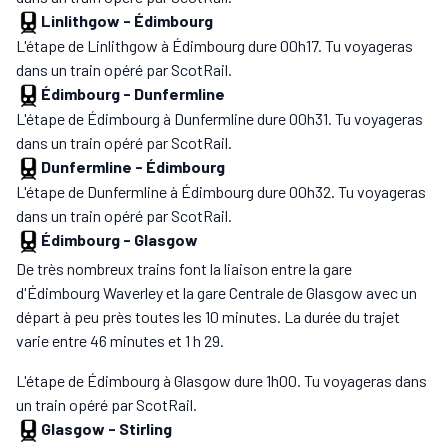
Linlithgow
-
Édimbourg
L'étape de Linlithgow à Édimbourg dure 00h17. Tu voyageras
dans un train opéré par ScotRail.
Édimbourg
-
Dunfermline
L'étape de Édimbourg à Dunfermline dure 00h31. Tu voyageras
dans un train opéré par ScotRail.
Dunfermline
-
Édimbourg
L'étape de Dunfermline à Édimbourg dure 00h32. Tu voyageras
dans un train opéré par ScotRail.
Édimbourg
-
Glasgow
De très nombreux trains font la liaison entre la gare
d'Édimbourg Waverley et la gare Centrale de Glasgow avec un
départ à peu près toutes les 10 minutes. La durée du trajet
varie entre 46 minutes et 1 h 29.
L'étape de Édimbourg à Glasgow dure 1h00. Tu voyageras dans
un train opéré par ScotRail.
Glasgow
-
Stirling