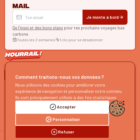
mail
Je monte à bord
De l'inspi et des bons plans
pour tes prochains voyages bas
carbone
Toutes les 2 semaines
1 clic pour se désabonner
ON SE SUIT ?
Comment traitons-nous vos données ?
HOURRAIL !
Nous utilisons des cookies pour améliorer votre
EXPLORER
expérience de navigation et personnaliser notre contenu.
À propos
Recherche d'itinéraires
Ils sont principalement utilisés à des fins statistiques.
Devenir partenaire
Nos guides
Accepter
Nous rejoindre
Notre blog
Nous faire un retour
Notre podcast
Personnaliser
Refuser
©
2026
HOURRAIL !