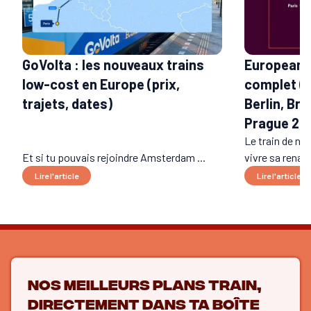
GoVolta : les nouveaux trains
European S
low-cost en Europe (prix,
complet (t
trajets, dates)
Berlin, Bru
Prague 20
Le train de nui
Et si tu pouvais rejoindre Amsterdam ...
vivre sa renais
Lire l'article
Lire l'article
Nos meilleurs plans train,
directement dans ta boîte