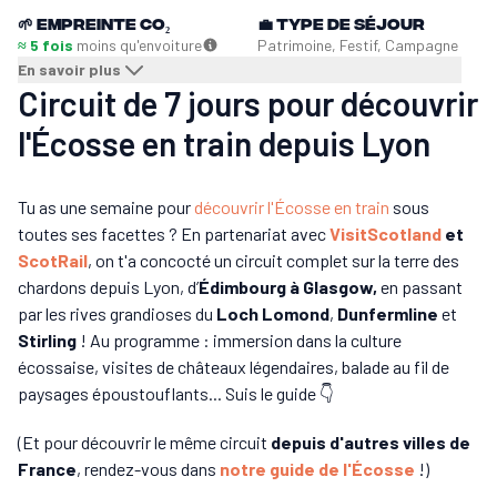
🌱
Empreinte CO₂
💼
Type de séjour
≈ 5 fois
moins qu'en
voiture
Patrimoine, Festif, Campagne
En savoir plus
Circuit de 7 jours pour découvrir
l'Écosse en train depuis Lyon
Tu as une semaine pour
découvrir l'Écosse en train
sous
toutes ses facettes ? En partenariat avec
VisitScotland
et
ScotRail
, on t'a concocté un circuit complet sur la terre des
chardons depuis Lyon, d’
Édimbourg à Glasgow,
en passant
par les rives grandioses du
Loch Lomond
,
Dunfermline
et
Stirling
! Au programme : immersion dans la culture
écossaise, visites de châteaux légendaires, balade au fil de
paysages époustouflants... Suis le guide 👇
(Et pour découvrir le même circuit
depuis d'autres villes de
France
, rendez-vous dans
notre guide de l'Écosse
!)