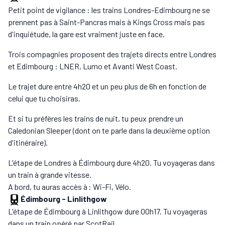
Petit point de vigilance : les trains Londres-Edimbourg ne se
prennent pas à Saint-Pancras mais à Kings Cross mais pas
d'inquiétude, la gare est vraiment juste en face.
Trois compagnies proposent des trajets directs entre Londres
et Edimbourg : LNER, Lumo et Avanti West Coast.
Le trajet dure entre 4h20 et un peu plus de 6h en fonction de
celui que tu choisiras.
Et si tu préfères les trains de nuit, tu peux prendre un
Caledonian Sleeper (dont on te parle dans la deuxième option
d'itinéraire).
L'étape de Londres à Édimbourg dure 4h20. Tu voyageras dans
un train à grande vitesse.
A bord, tu auras accès à : Wi-Fi, Vélo.
Édimbourg
-
Linlithgow
L'étape de Édimbourg à Linlithgow dure 00h17. Tu voyageras
dans un train opéré par ScotRail.