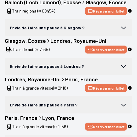
Balloch (Loch Lomond)
, 
Écosse
Glasgow
, 
Écosse
Train régional
(≈ 00h54)
Réserver mon billet
Envie de faire une pause à Glasgow ?
Glasgow
, 
Écosse
Londres
, 
Royaume-Uni
Train de nuit
(≈ 7h35)
Réserver mon billet
Envie de faire une pause à Londres ?
Londres
, 
Royaume-Uni
Paris
, 
France
Train à grande vitesse
(≈ 2h18)
Réserver mon billet
Envie de faire une pause à Paris ?
Paris
, 
France
Lyon
, 
France
Train à grande vitesse
(≈ 1h56)
Réserver mon billet