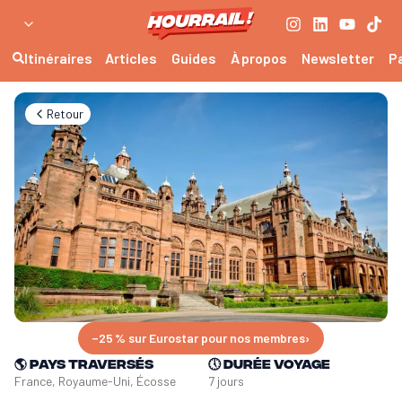
Itinéraires
Articles
Guides
À propos
Newsletter
P
Retour
−25 % sur Eurostar pour nos membres
›
🌎
Pays traversés
🕔
Durée voyage
France, Royaume-Uni, Écosse
7 jours