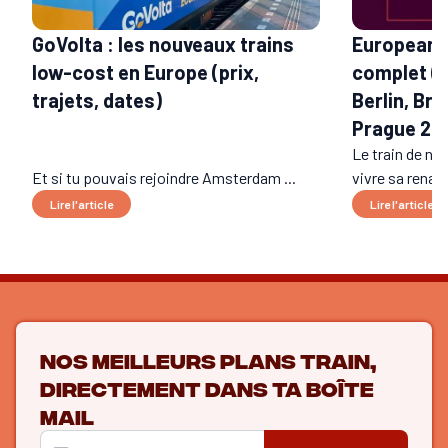
GoVolta : les nouveaux trains
European S
low-cost en Europe (prix,
complet (t
trajets, dates)
Berlin, Bru
Prague 20
Le train de nui
Et si tu pouvais rejoindre Amsterdam ...
vivre sa renais
Lire l'article
Lire l'article
Nos meilleurs plans train,
directement dans ta boîte
mail