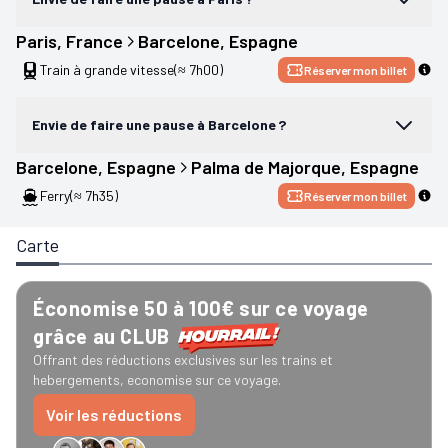
Paris
, 
France
Barcelone
, 
Espagne
Train à grande vitesse
(≈ 7h00)
Réserver mon billet
Envie de faire une pause à Barcelone ?
Barcelone
, 
Espagne
Palma de Majorque
, 
Espagne
Ferry
(≈ 7h35)
Réserver mon billet
Carte
Économise 50 à 100€ sur ce voyage
grâce au CLUB
Offrant des réductions exclusives sur les trains et
hebergements, economise sur ce voyage.
Voir les réductions