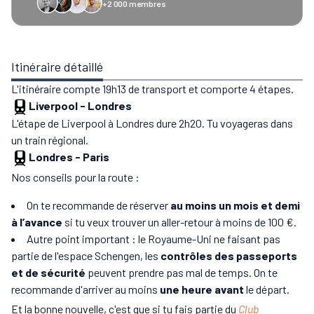
+2 000 membres
GreenGo
Caledonian
Eurostar
Recto Verso
HomeExchange
Iliens
Ré
Itinéraire détaillé
L'itinéraire compte 19h13 de transport et comporte 4 étapes.
Liverpool
-
Londres
L'étape de Liverpool à Londres dure 2h20. Tu voyageras dans
un train régional.
Londres
-
Paris
Nos conseils pour la route :
On te recommande de réserver
au moins un mois et demi
à l’avance
si tu veux trouver un aller-retour à moins de 100 €.
Autre point important : le Royaume-Uni ne faisant pas
partie de l'espace Schengen, les
contrôles des passeports
et de sécurité
peuvent prendre pas mal de temps. On te
recommande d'arriver au moins
une heure avant
le départ.
Et la bonne nouvelle, c'est que si tu fais partie du
Club