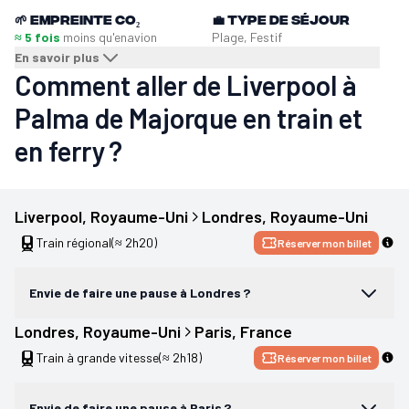
🌱
Empreinte CO₂
💼
Type de séjour
≈ 5 fois
moins qu'en
avion
Plage, Festif
En savoir plus
Comment aller de Liverpool à
Palma de Majorque en train et
en ferry ?
Liverpool
, 
Royaume-Uni
Londres
, 
Royaume-Uni
Train régional
(≈ 2h20)
Réserver mon billet
Envie de faire une pause à Londres ?
Londres
, 
Royaume-Uni
Paris
, 
France
Train à grande vitesse
(≈ 2h18)
Réserver mon billet
Envie de faire une pause à Paris ?