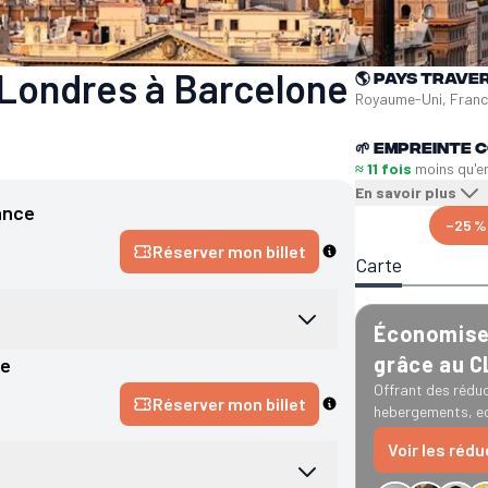
Londres à Barcelone
🌎
Pays trave
Royaume-Uni, Franc
🌱
Empreinte C
≈ 11 fois
moins qu'e
En savoir plus
ance
−25 %
Réserver mon billet
Carte
Économise 
grâce au 
ne
Offrant des réduc
Réserver mon billet
hebergements, ec
Voir les réd