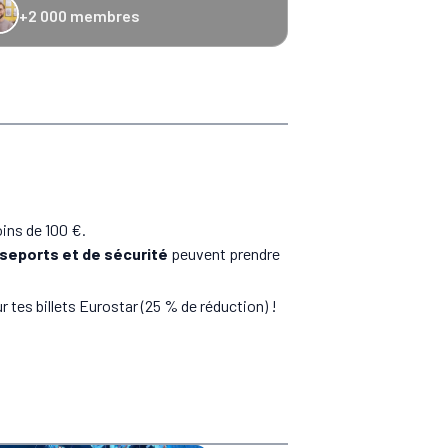
+2 000 membres
−20 % Caledonian Sleeper
−25 % Eurostar
−10 € Recto Verso
−20 % Hom
oins de 100 €.
seports et de sécurité
peuvent prendre
r tes billets Eurostar (25 % de réduction) !