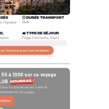
rsés
🕔
Durée transport
e, Espagne
9h18
O₂
💼
Type de séjour
n
avion
Plage, Patrimoine, Festif
 sur Eurostar pour nos membres
›
50 à 100€ sur ce voyage
CLUB
tions exclusives sur les trains et
onomise sur ce voyage.
uctions