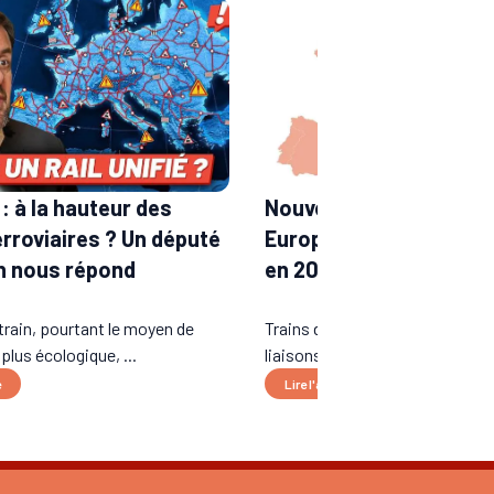
: à la hauteur des
Nouvelles lignes de tra
erroviaires ? Un député
Europe : les liaisons a
n nous répond
en 2026
train, pourtant le moyen de
Trains de nuit longue distance,
 plus écologique, ...
liaisons transfrontalières...
e
Lire l'article