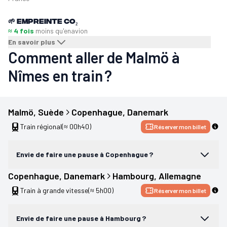
🌱
Empreinte CO₂
≈ 4 fois
moins qu'en
avion
En savoir plus
Comment aller de Malmö à
Nîmes en train ?
Malmö
, 
Suède
Copenhague
, 
Danemark
Train régional
(≈ 00h40)
Réserver mon billet
Envie de faire une pause à Copenhague ?
Copenhague
, 
Danemark
Hambourg
, 
Allemagne
Train à grande vitesse
(≈ 5h00)
Réserver mon billet
Envie de faire une pause à Hambourg ?