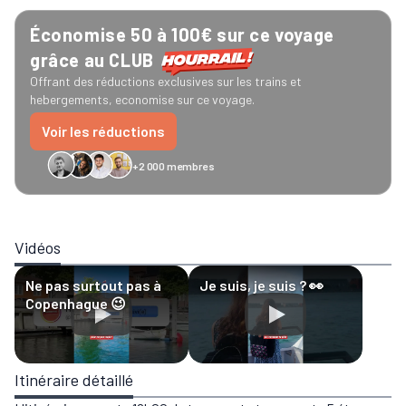
Économise 50 à 100€ sur ce voyage
grâce au CLUB
Offrant des réductions exclusives sur les trains et
hebergements, economise sur ce voyage.
Voir les réductions
+2 000 membres
GreenGo
Caledonian
Eurostar
Recto Verso
HomeExchange
Iliens
Ré
Vidéos
Ne pas surtout pas à
Je suis, je suis ? 👀
Copenhague 😉
Itinéraire détaillé