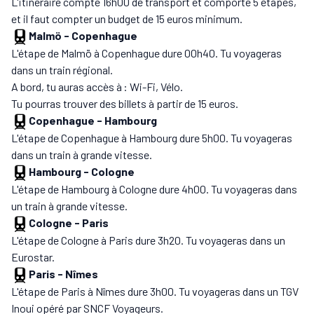
L'itinéraire compte 16h00 de transport et comporte 5 étapes,
et il faut compter un budget de 15 euros minimum.
Malmö
-
Copenhague
L'étape de Malmö à Copenhague dure 00h40. Tu voyageras
dans un train régional.
A bord, tu auras accès à : Wi-Fi, Vélo.
Tu pourras trouver des billets à partir de 15 euros.
Copenhague
-
Hambourg
L'étape de Copenhague à Hambourg dure 5h00. Tu voyageras
dans un train à grande vitesse.
Hambourg
-
Cologne
L'étape de Hambourg à Cologne dure 4h00. Tu voyageras dans
un train à grande vitesse.
Cologne
-
Paris
L'étape de Cologne à Paris dure 3h20. Tu voyageras dans un
Eurostar.
Paris
-
Nîmes
L'étape de Paris à Nîmes dure 3h00. Tu voyageras dans un TGV
Inoui opéré par SNCF Voyageurs.