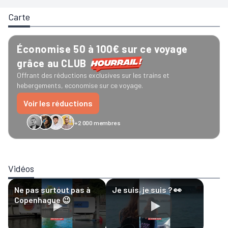
Carte
Économise 50 à 100€ sur ce voyage
grâce au CLUB
Offrant des réductions exclusives sur les trains et
hebergements, economise sur ce voyage.
Voir les réductions
+2 000 membres
GreenGo
Caledonian
Eurostar
Recto Verso
HomeExchange
Iliens
Ré
Vidéos
Ne pas surtout pas à
Je suis, je suis ? 👀
Copenhague 😉