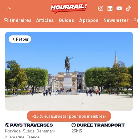
Itinéraires
Articles
Guides
À propos
Newsletter
P
Retour
−25 % sur Eurostar pour nos membres
›
🌎
Pays traversés
🕔
Durée transport
Norvège, Suède, Danemark, 
23h13
Allemagne, France