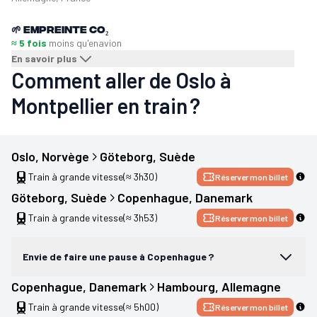
🌱
Empreinte CO₂
≈ 5 fois
moins qu'en
avion
En savoir plus
Comment aller de Oslo à
Montpellier en train ?
Oslo
, 
Norvège
Göteborg
, 
Suède
Train à grande vitesse
(≈ 3h30)
Réserver mon billet
Göteborg
, 
Suède
Copenhague
, 
Danemark
Train à grande vitesse
(≈ 3h53)
Réserver mon billet
Envie de faire une pause à Copenhague ?
Copenhague
, 
Danemark
Hambourg
, 
Allemagne
Train à grande vitesse
(≈ 5h00)
Réserver mon billet