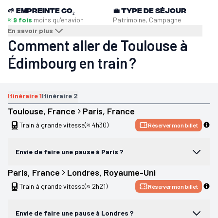
🌱
Empreinte CO₂
💼
Type de séjour
≈ 9 fois
moins qu'en
avion
Patrimoine, Campagne
En savoir plus
Comment aller de Toulouse à
Édimbourg en train ?
Itinéraire
1
Itinéraire
2
Toulouse
, 
France
Paris
, 
France
Train à grande vitesse
(≈ 4h30)
Réserver mon billet
Envie de faire une pause à Paris ?
Paris
, 
France
Londres
, 
Royaume-Uni
Train à grande vitesse
(≈ 2h21)
Réserver mon billet
Envie de faire une pause à Londres ?