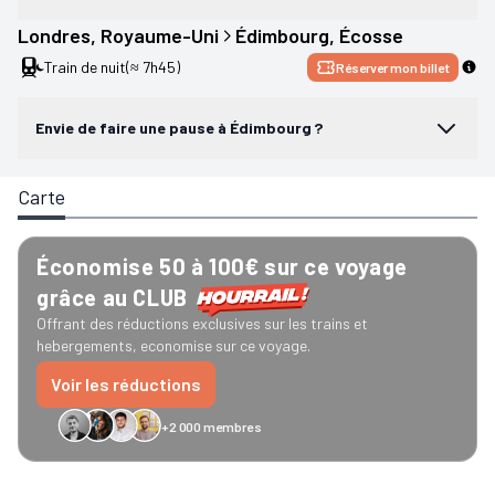
Londres
, 
Royaume-Uni
Édimbourg
, 
Écosse
Train de nuit
(≈ 7h45)
Réserver mon billet
Envie de faire une pause à Édimbourg ?
Carte
Économise 50 à 100€ sur ce voyage
grâce au CLUB
Offrant des réductions exclusives sur les trains et
hebergements, economise sur ce voyage.
Voir les réductions
+2 000 membres
GreenGo
Caledonian
Eurostar
Recto Verso
HomeExchange
Iliens
Ré