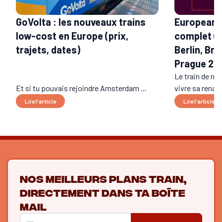
GoVolta : les nouveaux trains
European S
low-cost en Europe (prix,
complet (t
trajets, dates)
Berlin, Bru
Prague 20
Le train de nui
Et si tu pouvais rejoindre Amsterdam ...
vivre sa renais
Lire l'article
Lire l'article
Nos meilleurs plans train,
directement dans ta boîte
mail