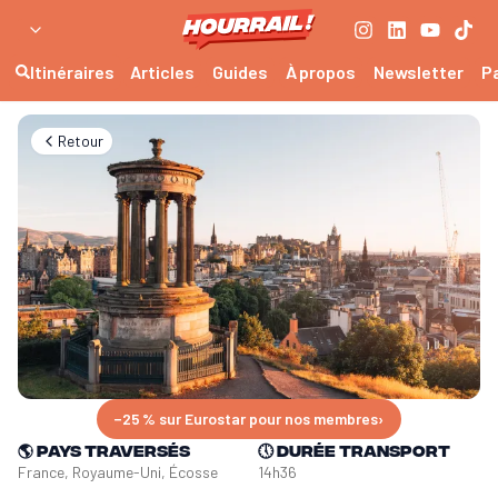
Itinéraires
Articles
Guides
À propos
Newsletter
P
Retour
−25 % sur Eurostar pour nos membres
›
🌎
Pays traversés
🕔
Durée transport
France, Royaume-Uni, Écosse
14h36