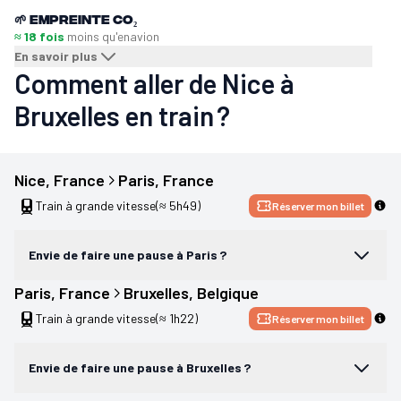
🌱
Empreinte CO₂
≈ 18 fois
moins qu'en
avion
En savoir plus
Comment aller de Nice à
Bruxelles en train ?
Nice
, 
France
Paris
, 
France
Train à grande vitesse
(≈ 5h49)
Réserver mon billet
Envie de faire une pause à Paris ?
Paris
, 
France
Bruxelles
, 
Belgique
Train à grande vitesse
(≈ 1h22)
Réserver mon billet
Envie de faire une pause à Bruxelles ?