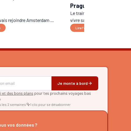
Prague 2026)
Le train de nuit en Europe est-il
vais rejoindre Amsterdam ...
vivre sa renaissance ? P...
e
Lire l'article
Je monte à bord
pi et des bons plans
pour tes prochains voyages bas
e
s les 2 semaines
1 clic pour se désabonner
RER
us vos données ?
d'itinéraires