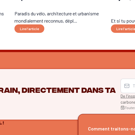
ns
Paradis du vélo, architecture et urbanisme
mondialement reconnus, dépl...
Et si tu pou
Lire l'article
Lire l'articl
rain, directement dans ta
De l'ins
carbon
Toute
 !
EXPLO
Comment traitons-no
Recherche 