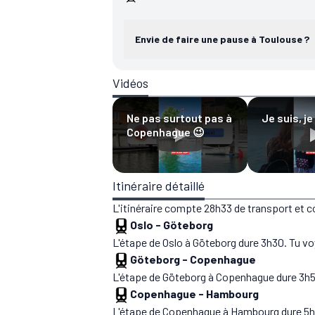
Envie de faire une pause à Toulouse ?
Vidéos
Ne pas surtout pas à
Je suis, je
Copenhague 😉
Itinéraire détaillé
L'itinéraire compte 28h33 de transport et 
Oslo
-
Göteborg
L'étape de Oslo à Göteborg dure 3h30. Tu vo
Göteborg
-
Copenhague
L'étape de Göteborg à Copenhague dure 3h53
Copenhague
-
Hambourg
L'étape de Copenhague à Hambourg dure 5h0