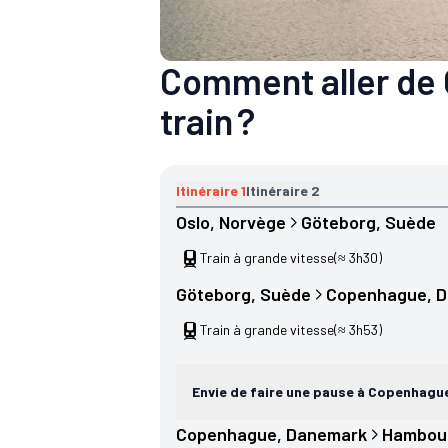
Comment aller de 
train ?
Itinéraire
1
Itinéraire
2
Oslo
, 
Norvège
Göteborg
, 
Suède
Train à grande vitesse
(≈ 3h30)
Göteborg
, 
Suède
Copenhague
, 
D
Train à grande vitesse
(≈ 3h53)
Envie de faire une pause à Copenhagu
Copenhague
, 
Danemark
Hambou