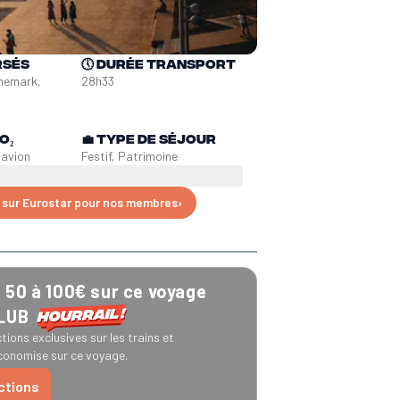
rsés
🕔
Durée transport
nemark, 
28h33
O₂
💼
Type de séjour
n
avion
Festif, Patrimoine
 sur Eurostar pour nos membres
›
50 à 100€ sur ce voyage
CLUB
tions exclusives sur les trains et
onomise sur ce voyage.
uctions