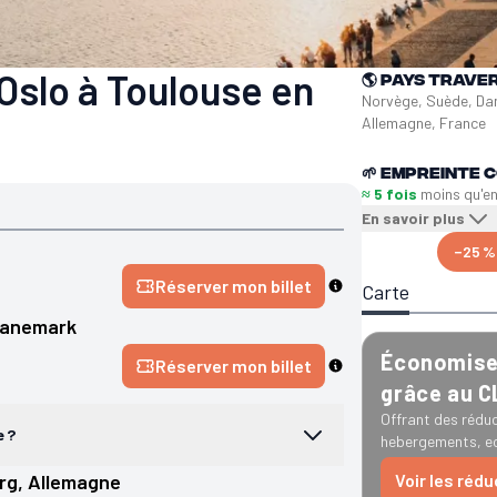
Oslo à Toulouse en
🌎
Pays trave
Norvège, Suède, Da
Allemagne, France
🌱
Empreinte C
≈ 5 fois
moins qu'e
En savoir plus
−25 %
Réserver mon billet
Carte
anemark
Économise 
Réserver mon billet
grâce au 
Offrant des réduc
e ?
hebergements, ec
rg
, 
Allemagne
Voir les réd