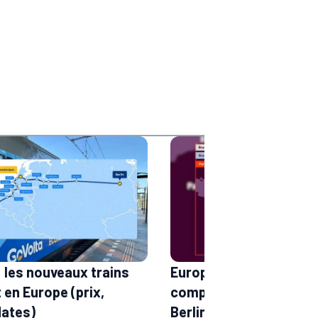
: les nouveaux trains
European Sleeper : not
 en Europe (prix,
complet (train de nuit 
dates)
Berlin, Bruxelles–Milan 